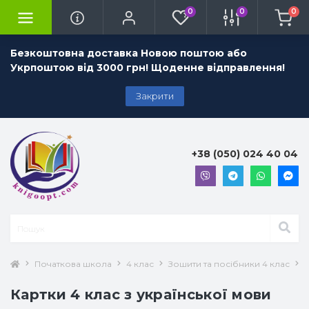
0
0
0
Безкоштовна доставка Новою поштою або
Укрпоштою від 3000 грн! Щоденне відправлення!
Закрити
+38 (050) 024 40 04
Початкова школа
4 клас
Зошити та посібники 4 клас
У
Картки 4 клас з української мови