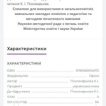
читання К. І. Пономарьова.
Схвалено для використання в загальноосвітніх
навчальних закладах комісією з педагогіки та
методики початкового навчання
Науково-методичної ради з питань освіти
Міністерства освіти і науки України
Характеристики
ХАРАКТЕРИСТИКИ
ISBN
9789669914972
Видавництво
Оріон
Автор
Пономарьова К.І.
Предмет
українська мова
До підручника
Пономарьова К.І.
Клас
4
Кіл-сть стор.
64