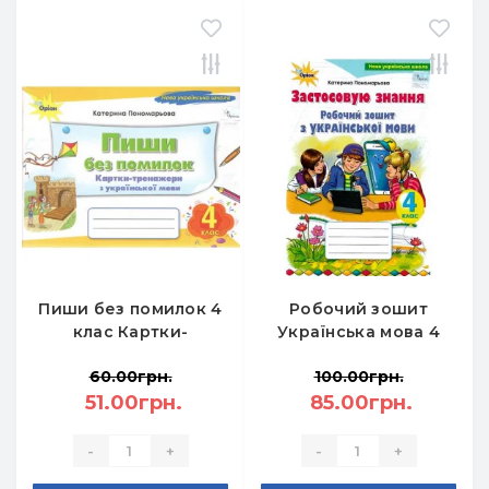
Пиши без помилок 4
Робочий зошит
клас Картки-
Українська мова 4
тренажер з
клас Застосовую
60.00грн.
100.00грн.
української мови -
знання -
Пономарьова К.І.
51.00грн.
Пономарьова К.І.
85.00грн.
-
+
-
+