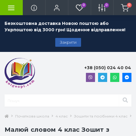
0
0
0
Безкоштовна доставка Новою поштою або
Укрпоштою від 3000 грн! Щоденне відправлення!
Закрити
+38 (050) 024 40 04
Початкова школа
4 клас
Зошити та посібники 4 клас
У
Малюй словом 4 клас Зошит з