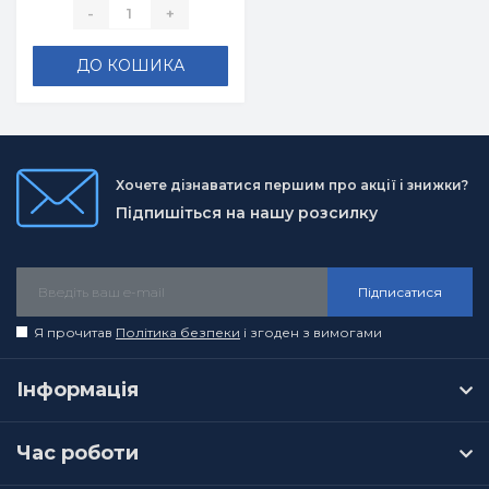
Гайова Л) - Т. Л.
-
+
Абрамюк, І.В.
Оніщенко
ДО КОШИКА
Хочете дізнаватися першим про акції і знижки?
Підпишіться на нашу розсилку
Підписатися
Я прочитав
Політика безпеки
і згоден з вимогами
Інформація
Час роботи