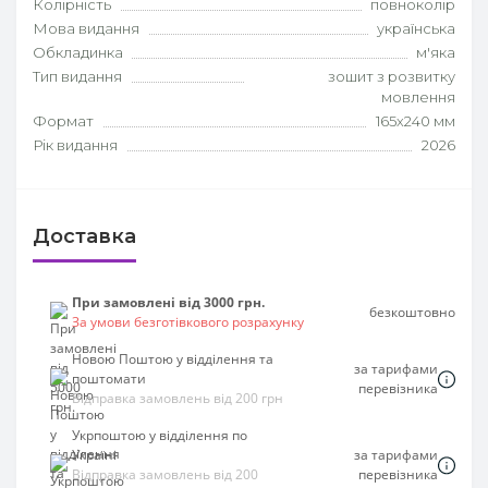
Колірність
повноколір
Мова видання
українська
Обкладинка
м'яка
Тип видання
зошит з розвитку
мовлення
Формат
165х240 мм
Рік видання
2026
Доставка
При замовлені від 3000 грн.
безкоштовно
За умови безготівкового розрахунку
Новою Поштою у відділення та
за тарифами
поштомати
перевізника
Відправка замовлень від 200 грн
Укрпоштою у відділення по
Україні
за тарифами
Відправка замовлень від 200
перевізника