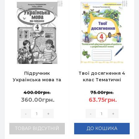
Підручник
Твої досягнення 4
Українська мова та
клас Тематичні
Читання 4 клас
діагностичні
400.00грн.
75.00грн.
частина 1 -
досягнення з
Пономарьова К.І.
360.00грн.
української мови -
63.75грн.
Пономарьова К.І.
-
+
-
+
ТОВАР ВІДСУТНІЙ
ДО КОШИКА