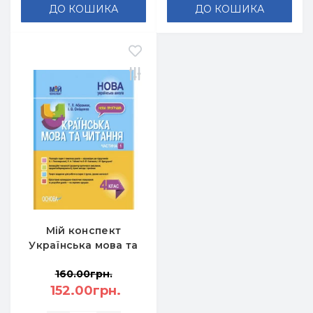
ДО КОШИКА
ДО КОШИКА
Мій конспект
Українська мова та
читання 4 клас
160.00грн.
Частина 1 (за
152.00грн.
підручн.
Пономарьова К,