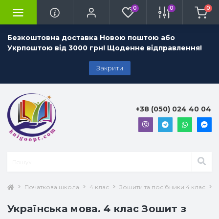
0
0
0
Безкоштовна доставка Новою поштою або
Укрпоштою від 3000 грн! Щоденне відправлення!
Закрити
+38 (050) 024 40 04
Початкова школа
4 клас
Зошити та посібники 4 клас
У
Українська мова. 4 клас Зошит з