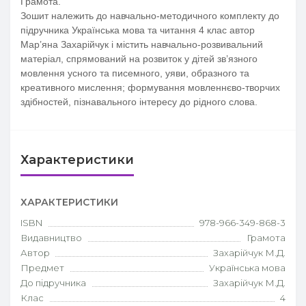
Грамота.
Зошит належить до навчально-методичного комплекту до
підручника Українська мова та читання 4 клас автор
Мар’яна Захарійчук і містить навчально-розвивальний
матеріал, спрямований на розвиток у дітей зв’язного
мовлення усного та писемного, уяви, образного та
креативного мислення; формування мовленнєво-творчих
здібностей, пізнавального інтересу до рідного слова.
Характеристики
ХАРАКТЕРИСТИКИ
ISBN
978-966-349-868-3
Видавництво
Грамота
Автор
Захарійчук М.Д.
Предмет
Українська мова
До підручника
Захарійчук М.Д.
Клас
4