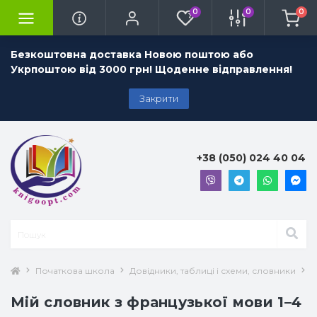
0
0
0
Безкоштовна доставка Новою поштою або
Укрпоштою від 3000 грн! Щоденне відправлення!
Закрити
+38 (050) 024 40 04
Початкова школа
Довідники, таблиці і схеми, словники
М
Мій словник з французької мови 1–4