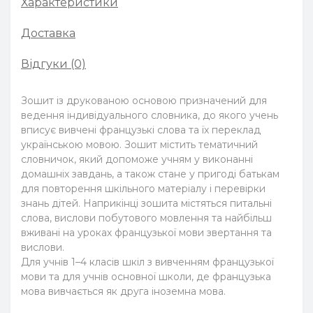
Характеристики
Доставка
Відгуки (0)
Зошит із друкованою основою призначений для
ведення індивідуального словника, до якого учень
вписує вивчені французькі слова та їх переклад
українською мовою. Зошит містить тематичний
словничок, який допоможе учням у виконанні
домашніх завдань, а також стане у пригоді батькам
для повторення шкільного матеріалу і перевірки
знань дітей. Наприкінці зошита містяться питальні
слова, вислови побутового мовлення та найбільш
вживані на уроках французької мови звертання та
вислови.
Для учнів 1–4 класів шкіл з вивченням французької
мови та для учнів основної школи, де французька
мова вивчається як друга іноземна мова.