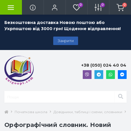
0
0
0
Безкоштовна доставка Новою поштою або
Укрпоштою від 3000 грн! Щоденне відправлення!
Закрити
+38 (050) 024 40 04
Початкова школа
Довідники, таблиці і схеми, словники
О
Орфографічний словник. Новий