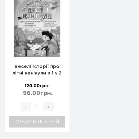
Веселі історії про
літні канікули з 1 у 2
клас - Антонова Л.,
120.00грн.
Іщенко О., Ларіна О.,
96.00грн.
Паук Л.
-
+
ТОВАР ВІДСУТНІЙ