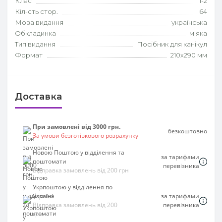
Клас
1-2
Кіл-сть стор.
64
Мова видання
українська
Обкладинка
м'яка
Тип видання
Посібник для канікул
Формат
210х290 мм
Доставка
При замовлені від 3000 грн.
безкоштовно
За умови безготівкового розрахунку
Новою Поштою у відділення та
за тарифами
поштомати
перевізника
Відправка замовлень від 200 грн
Укрпоштою у відділення по
Україні
за тарифами
Відправка замовлень від 200
перевізника
грн