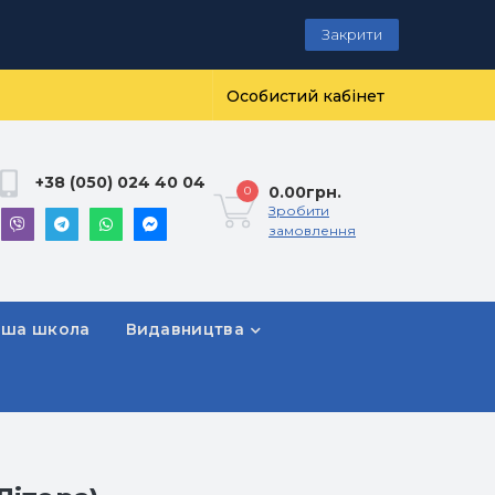
Закрити
Особистий кабінет
+38 (050) 024 40 04
0.00грн.
0
Зробити
замовлення
рша школа
Видавництва