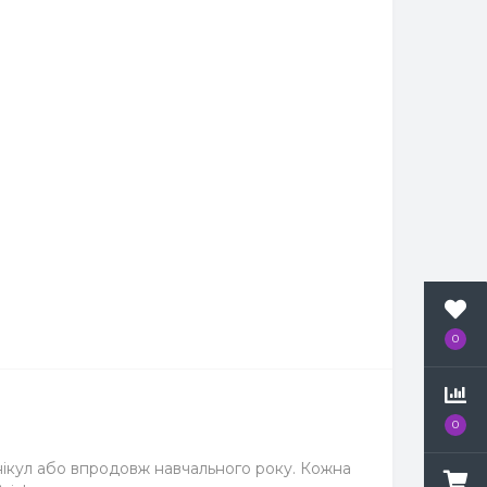
0
0
нікул або впродовж навчального року. Кожна