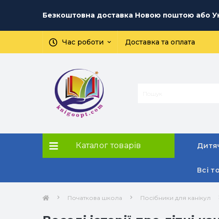
Безкоштовна доставка Новою поштою або Ук
Час роботи
Доставка та оплата
Каталог товарів
Дитяч
Всі т
Початкова школа
Посібники для канікул