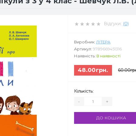
нікули з 3 у 4 клас - Шевчук Л.В. (
Відгуки:
(0)
Виробник:
ЛІТЕРА
Артикул:
9789669451316
Наявність:
В наявності
48.00грн.
60.00гр
Кількість:
-
+
ДО КОШИКА