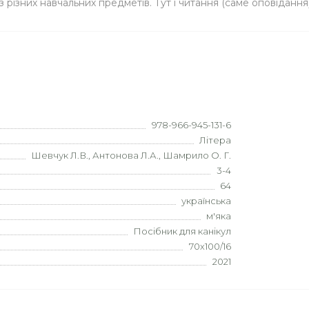
з різних навчальних предметів. Тут і читання (саме оповідання),
978-966-945-131-6
Літера
Шевчук Л.В., Антонова Л.А., Шамрило О. Г.
3-4
64
українська
м'яка
Посібник для канікул
70х100/16
2021