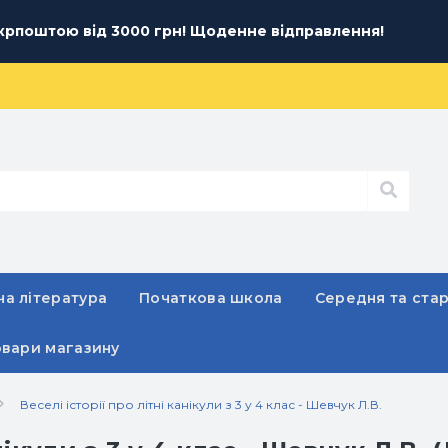
рпоштою від 3000 грн! Щоденне відправлення!
а література
Початкова школа
Середня та ста
овари магазину
Веселі історії про літні канікули з 3 у 4 клас - Шевчук Л.В.