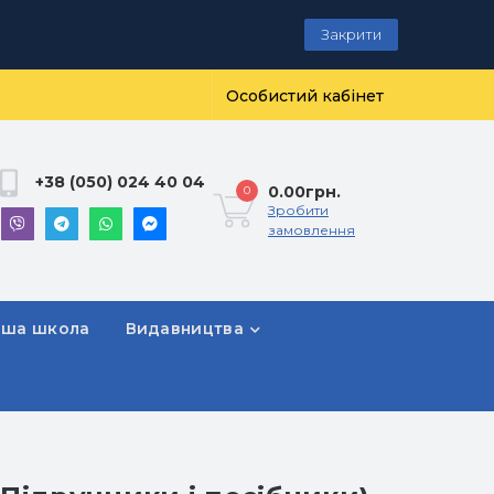
Закрити
Особистий кабінет
+38 (050) 024 40 04
0.00грн.
0
Зробити
замовлення
рша школа
Видавництва