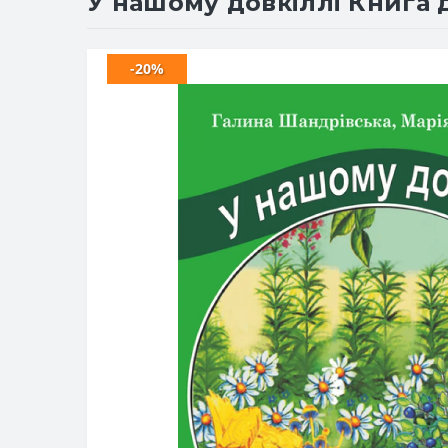
У нашому довкіллі Книга 
-20%