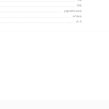
1-4
136
українська
м'яка
А-5