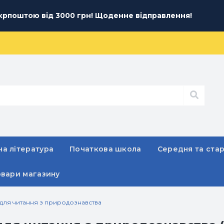
рпоштою від 3000 грн! Щоденне відправлення!
а література
Початкова школа
Середня та ста
овари магазину
 для читання з природознавства