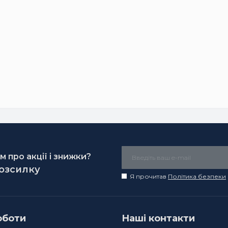
 про акції і знижки?
розсилку
Я прочитав
Політика безпеки
оботи
Наші контакти