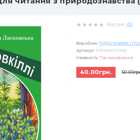
для читання з природознавства (
Відгуки:
(0)
Виробник:
ПІДРУЧНИКИ І П
Артикул:
9789660710962
Наявність:
Під замовлення
40.00грн.
50.00гр