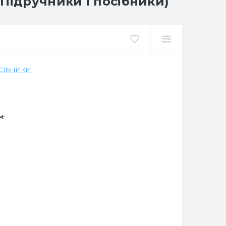
Підручники і посібники)
ОСІБНИКИ
н.