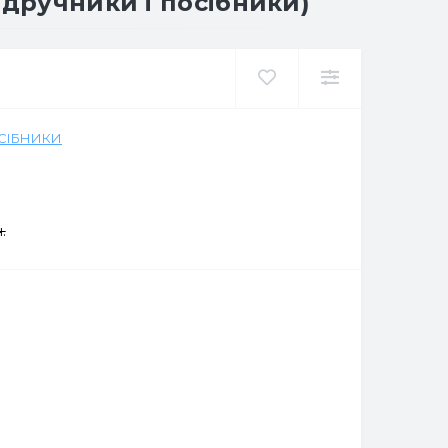
ідручники і посібники)
ОСІБНИКИ
.