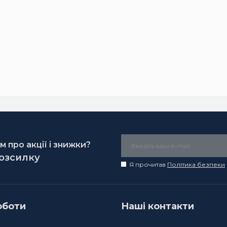
 про акції і знижки?
розсилку
Я прочитав
Політика безпеки
оботи
Наші контакти