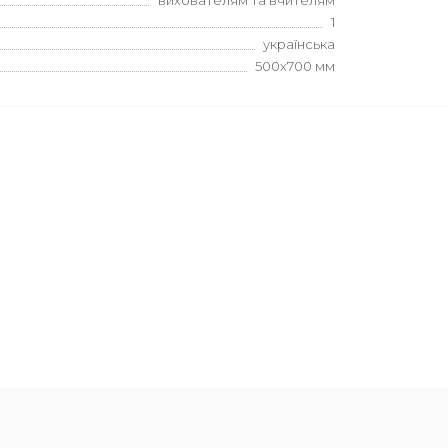
вихователям та вчителям
1
українська
500х700 мм