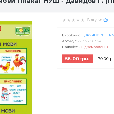
мови Плакат НУШ - Давидов Г. (П
Відгуки:
(0)
Виробник:
ПІДРУЧНИКИ І П
Артикул:
2255555501924
Наявність:
Під замовлення
56.00грн.
70.00грн