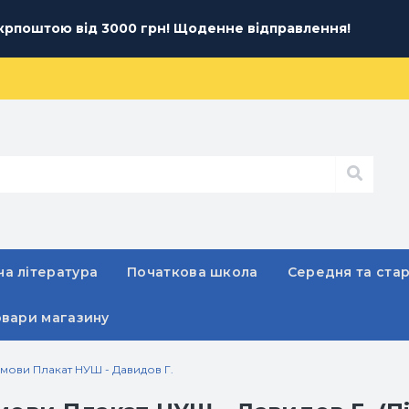
рпоштою від 3000 грн! Щоденне відправлення!
а література
Початкова школа
Середня та ста
овари магазину
 мови Плакат НУШ - Давидов Г.