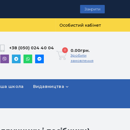
Закрити
Особистий кабінет
+38 (050) 024 40 04
0.00грн.
0
Зробити
замовлення
рша школа
Видавництва