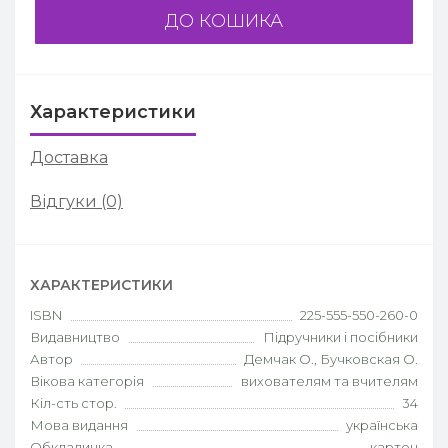
ДО КОШИКА
Характеристики
Доставка
Відгуки (0)
ХАРАКТЕРИСТИКИ
ISBN
225-555-550-260-0
Видавництво
Підручники і посібники
Автор
Демчак О., Бучковская О.
Вікова категорія
вихователям та вчителям
Кіл-сть стор.
34
Мова видання
українська
Обкладинка
картон