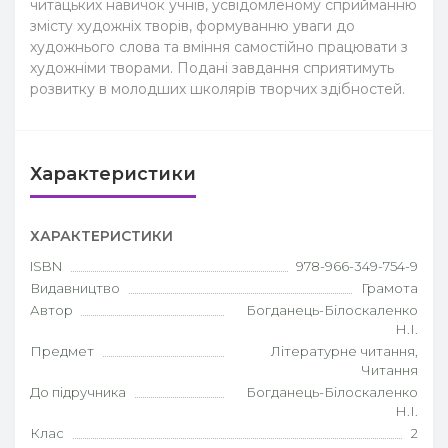
читацьких навичок учнів, усвідомленому сприйманню
змісту художніх творів, формуванню уваги до
художнього слова та вміння самостійно працювати з
художніми творами. Подані завдання сприятимуть
розвитку в молодших школярів творчих здібностей.
Характеристики
ХАРАКТЕРИСТИКИ
ISBN
978-966-349-754-9
Видавництво
Грамота
Автор
Богданець-Білоскаленко
Н.І.
Предмет
Літературне читання,
Читання
До підручника
Богданець-Білоскаленко
Н.І.
Клас
2