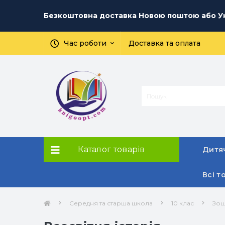
Безкоштовна доставка Новою поштою або Ук
Час роботи
Доставка та оплата
Каталог товарів
Дитяч
Всі т
Середня та старша школа
10 клас
Зош