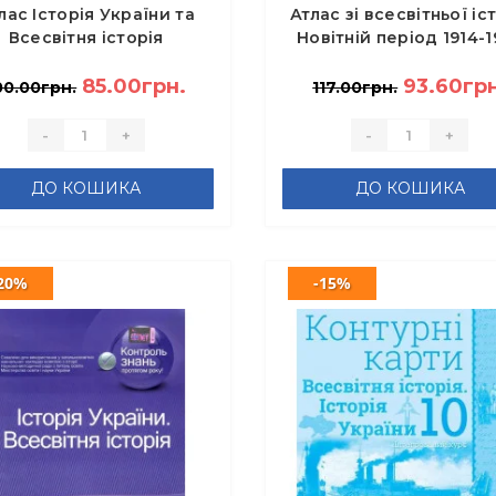
лас Історія України та
Атлас зі всесвітньої іст
Всесвітня історія
Новітній період 1914-1
егрований курс 10 клас
роки 10 клас
- Щупак І.Я.
85.00грн.
93.60грн
00.00грн.
117.00грн.
-
+
-
+
ДО КОШИКА
ДО КОШИКА
20%
-15%