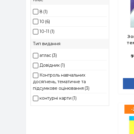
8
(1)
10
(6)
10-11
(1)
Зо
те
Тип видання
Іст
атлас
(3)
7
Довідник
(1)
Контроль навчальних
досягнень, тематичне та
підсумкове оцінювання
(3)
контурні карти
(1)
-