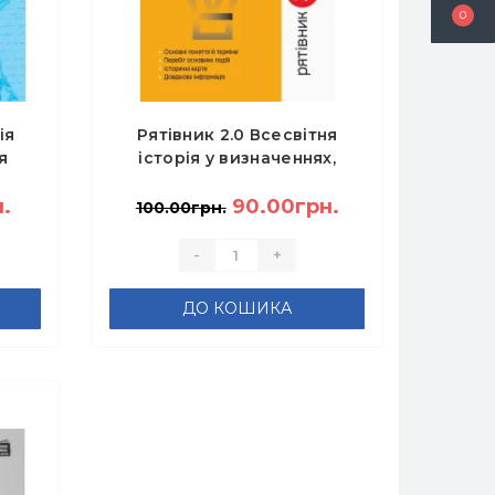
0
ія
Рятівник 2.0 Всесвітня
я
історія у визначеннях,
курс
таблицях і схемах 10 - 11
.
класи - Скирда І.М.
90.00грн.
100.00грн.
-
+
ДО КОШИКА