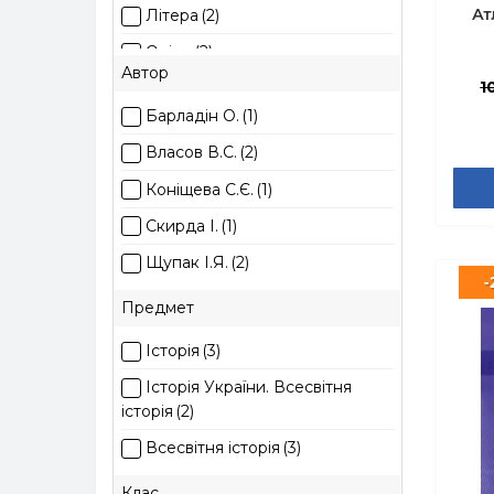
Ат
Літера
(2)
Оріон
(2)
інт
Автор
1
ПЕТ
(1)
Барладін О.
(1)
Ранок
(1)
Власов В.С.
(2)
Коніщева С.Є.
(1)
Скирда І.
(1)
Щупак І.Я.
(2)
-
Предмет
Історія
(3)
Історія України. Всесвітня
історія
(2)
Всесвітня історія
(3)
Клас