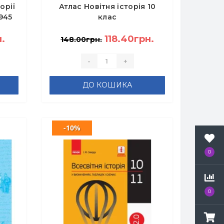
орії
Атлас Новітня історія 10
945
клас
.
118.40грн.
148.00грн.
-
+
ДО КОШИКА
-10%
0
0