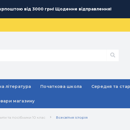
рпоштою від 3000 грн! Щоденне відправлення!
а література
Початкова школа
Середня та ста
овари магазину
ити та посібники 10 клас
Всесвітня історія