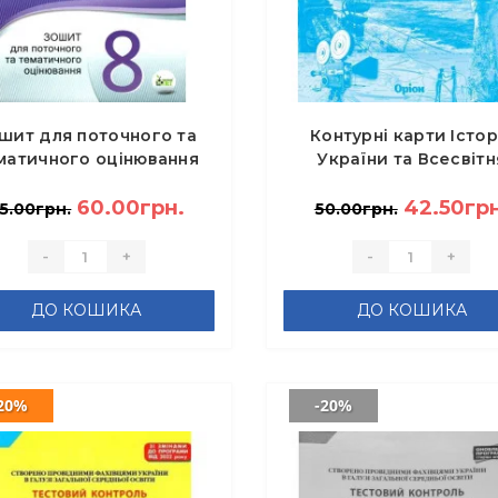
шит для поточного та
Контурні карти Істор
матичного оцінювання
України та Всесвітн
орія України. Всесвітня
історія інтегрований 
історія 8 клас -
60.00грн.
10 клас - Щупак І.Я.
42.50грн
5.00грн.
50.00грн.
Калашнікова Н.Д.
-
+
-
+
ДО КОШИКА
ДО КОШИКА
20%
-20%