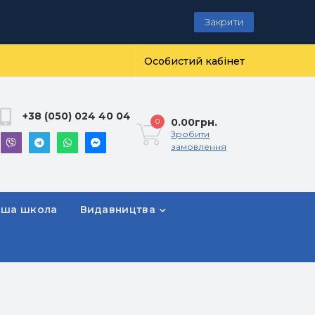
Закрити
Особистий кабінет
+38 (050) 024 40 04
0.00грн.
0
Зробити
замовлення
рша школа
Видавництва