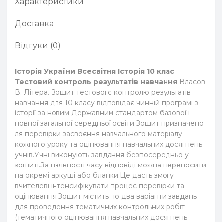
Характеристики
Доставка
Відгуки (0)
Історія України Всесвітня Історія 10 клас
Тестовий контроль результатів навчання
Власов
В. Літера. Зошит тестового контролю результатів
навчання для 10 класу відповідає чинній програмі з
історії за новим Державним стандартом базової і
повної загальної середньої освіти.Зошит призначено
ля перевірки засвоєння навчального матеріалу
кожного уроку та оцінювання навчальних досягнень
учнів.Учні виконують завдання безпосередньо у
зошиті.За наявності часу відповіді можна переносити
на окремі аркуші або бланки.Це дасть змогу
вчителеві інтенсифікувати процес перевірки та
оцінювання.Зошит містить по два варіанти завдань
для проведення тематичних контрольних робіт
(тематичного оцінювання навчальних досягнень