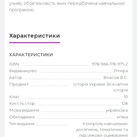
учнів), обов'язковість яких передбачена навчальною
програмою.
Характеристики
ХАРАКТЕРИСТИКИ
ISBN
978-966-178-975-2
Видавництво
Літера
Автор
Власов В.С.
Предмет
Історія України. Всесвітня
історія
Клас
10
Кіл-сть стор.
128
Мова видання
українська
Обкладинка
м'яка
Тип видання
Контроль навчальних
досягнень, тематичне та
підсумкове оцінювання