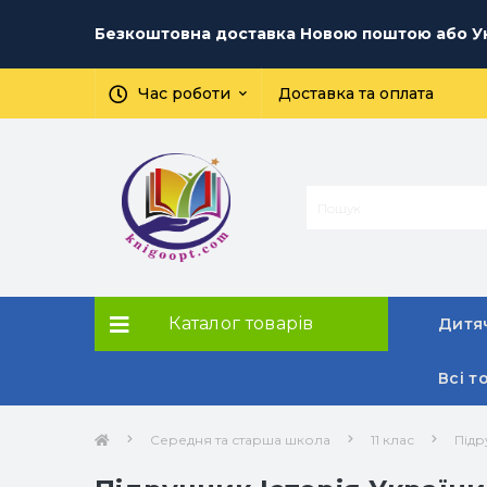
Безкоштовна доставка Новою поштою або Ук
Час роботи
Доставка та оплата
Каталог товарів
Дитяч
Всі т
Середня та старша школа
11 клас
Підр