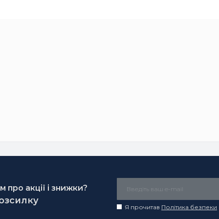
 про акції і знижки?
розсилку
Я прочитав
Політика безпеки