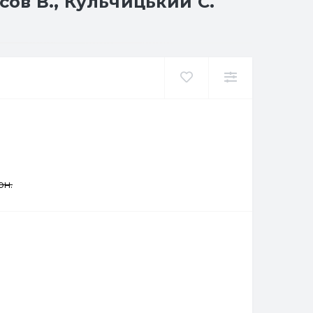
асов В., Кульчицький С.
рн.