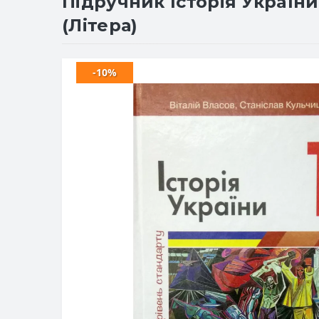
Підручник Історія України 
(Літера)
-10%