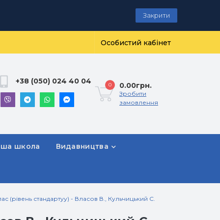
Закрити
Особистий кабінет
+38 (050) 024 40 04
0.00грн.
0
Зробити
замовлення
рша школа
Видавництва
лас (рівень стандартуу) - Власов В., Кульчицький С.