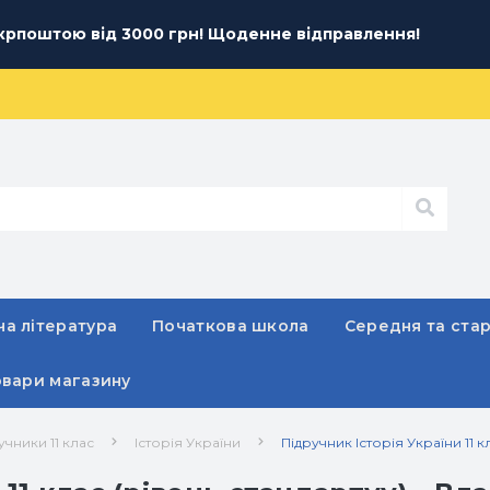
рпоштою від 3000 грн! Щоденне відправлення!
а література
Початкова школа
Середня та ста
овари магазину
учники 11 клас
Історія України
Підручник Історія України 11 к