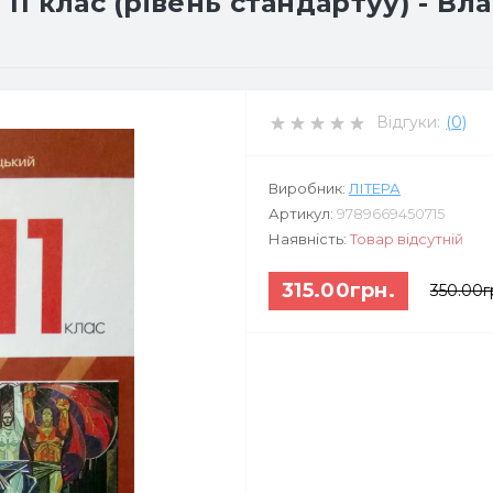
11 клас (рівень стандартуу) - Вл
Відгуки:
(0)
Виробник:
ЛІТЕРА
Артикул:
9789669450715
Наявність:
Товар відсутній
315.00грн.
350.00г