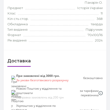
Панарін О.
Предмет
Історія України
Клас
11
Кіл-сть стор.
368
Обкладинка
тверда
Тип видання
Підручник
Формат
70х100/16
Рік видання
2024
Доставка
При замовлені від 3000 грн.
безкоштовно
За умови безготівкового розрахунку
Новою Поштою у відділення та
за тарифами
поштомати
перевізника
Відправка замовлень від 200 грн
Укрпоштою у відділення по