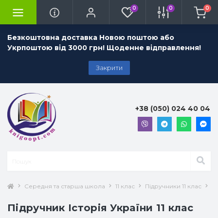
0
0
0
Безкоштовна доставка Новою поштою або
Укрпоштою від 3000 грн! Щоденне відправлення!
Закрити
+38 (050) 024 40 04
Середня та старша школа
11 клас
Підручники 11 клас
Іс
Підручник Історія України 11 клас