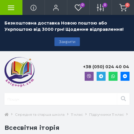
0
0
0
Безкоштовна доставка Новою поштою або
Укрпоштою від 3000 грн! Щоденне відправлення!
Закрити
+38 (050) 024 40 04
Середня та старша школа
11 клас
Підручники 11 клас
Вс
Всесвітня іторія