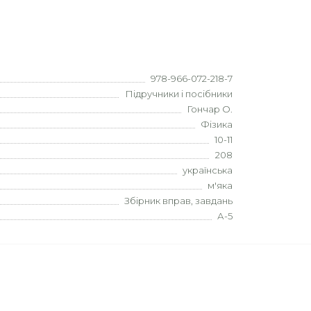
978-966-072-218-7
Підручники і посібники
Гончар О.
Фізика
10-11
208
українська
м'яка
Збірник вправ, завдань
А-5