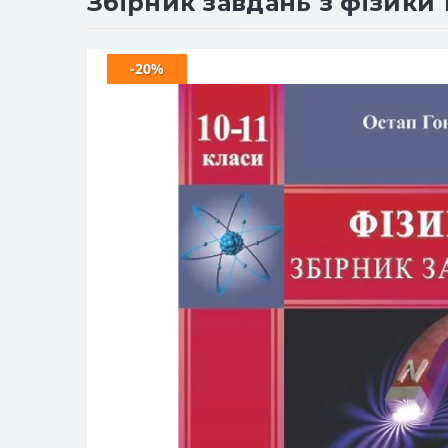
Збірник завдань з фізики 1
-20%