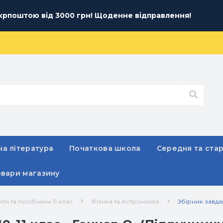
рпоштою від 3000 грн! Щоденне відправлення!
а література
Початкова школа
Середня та ста
овари магазину
ти та посібники 11 клас
Фізика та Астрономія
Збірник завдан