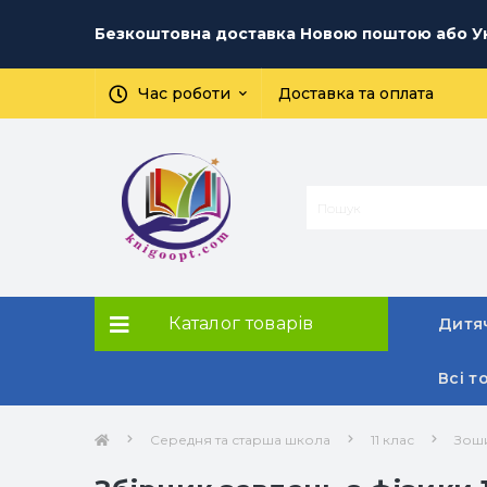
Безкоштовна доставка Новою поштою або Ук
Час роботи
Доставка та оплата
Каталог товарів
Дитяч
Всі т
Середня та старша школа
11 клас
Зоши