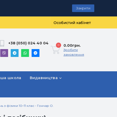
Закрити
Особистий кабінет
+38 (050) 024 40 04
0.00грн.
0
Зробити
замовлення
рша школа
Видавництва
ь з фізики 10–11 клас - Гончар О.