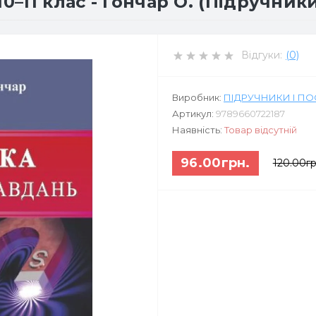
0–11 клас - Гончар О. (Підручники
Відгуки:
(0)
Виробник:
ПІДРУЧНИКИ І П
Артикул:
9789660722187
Наявність:
Товар відсутній
96.00грн.
120.00гр