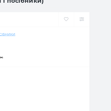
 і посібники)
ОСІБНИКИ
н.