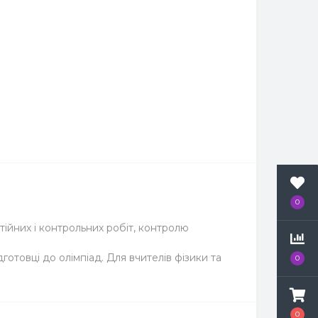
0
тійних і контрольних робіт, контролю
отовці до олімпіад. Для вчителів фізики та
0
0