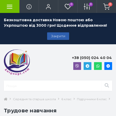
0
0
0
Безкоштовна доставка Новою поштою або
Укрпоштою від 3000 грн! Щоденне відправлення!
Закрити
+38 (050) 024 40 04
Середня та старша школа
6 клас
Підручники 6 клас
Тр
Трудове навчання