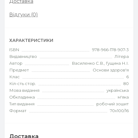
Доставка
Відгуки (0)
ХАРАКТЕРИСТИКИ
ISBN
978-966-178-907-3
Видавництво
Літера
Автор
Василенко С.В., Гущина Н.І.
Предмет
Основи здоров'я
Клас
6
Кіл-сть стор.
80
Мова видання
українська
Обкладинка
м'яка
Тип видання
робочий зошит
Формат
70х100/16
Доставка