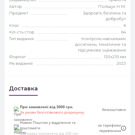
Автор
Поліщук Н.М.
Предмет
Здоров'я, безпека та
добробут
Клас
6
Кіл-сть стор.
64
Тип видання
Контроль навчальних
досягнень, тематичне та
підсумкове оцінювання
Формат
130х235 мм
Рік видання
2023
Доставка
При замовлені від 3000 грн.
безкоштовно
За умови безготівкового розрахунку
Новою Поштою у відділення та
за тарифами
поштомати
перевізника
Відправка замовлень від 200 грн