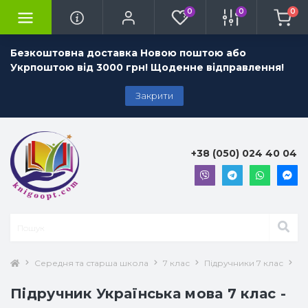
0
0
0
Безкоштовна доставка Новою поштою або
Укрпоштою від 3000 грн! Щоденне відправлення!
Закрити
+38 (050) 024 40 04
Середня та старша школа
7 клас
Підручники 7 клас
Ук
Підручник Українська мова 7 клас -