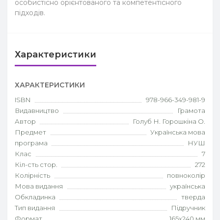
особистісно орієнтованого та компетентісного
підходів.
Характеристики
ХАРАКТЕРИСТИКИ
ISBN
978-966-349-981-9
Видавництво
Грамота
Автор
Голуб Н. Горошкіна О.
Предмет
Українська мова
програма
НУШ
Клас
7
Кіл-сть стор.
272
Колірність
повноколір
Мова видання
українська
Обкладинка
тверда
Тип видання
Підручник
Формат
165х240 мм