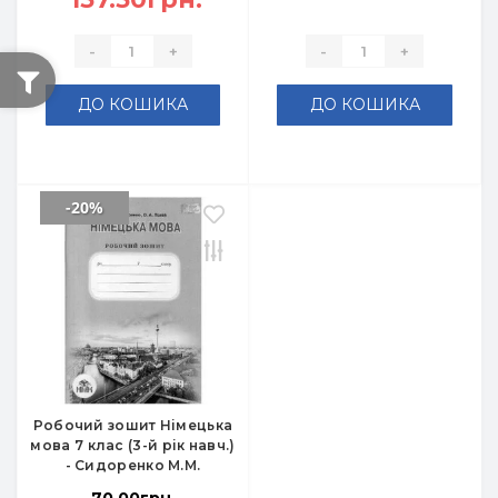
-
+
-
+
ДО КОШИКА
ДО КОШИКА
-20%
Робочий зошит Німецька
мова 7 клас (3-й рік навч.)
- Сидоренко М.М.