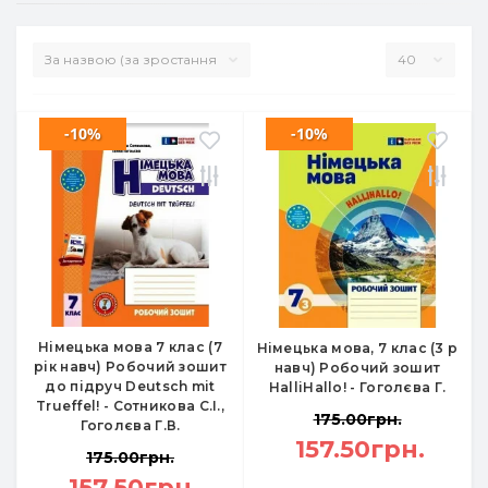
-10%
-10%
Німецька мова 7 клас (7
Німецька мова, 7 клас (3 р
рік навч) Робочий зошит
навч) Робочий зошит
до підруч Deutsch mit
HalliHallo! - Гоголєва Г.
Trueffel! - Сотникова С.І.,
175.00грн.
Гоголєва Г.В.
157.50грн.
175.00грн.
157.50грн.