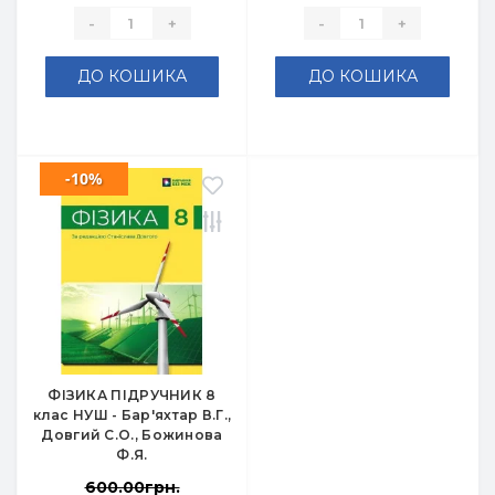
-
+
-
+
ДО КОШИКА
ДО КОШИКА
-10%
ФІЗИКА ПІДРУЧНИК 8
клас НУШ - Бар'яхтар В.Г.,
Довгий С.О., Божинова
Ф.Я.
600.00грн.