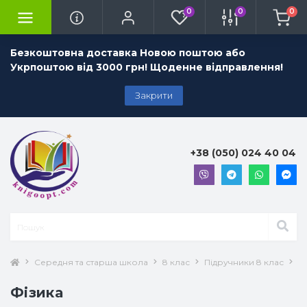
0
0
0
Безкоштовна доставка Новою поштою або
Укрпоштою від 3000 грн! Щоденне відправлення!
Закрити
+38 (050) 024 40 04
Середня та старша школа
8 клас
Підручники 8 клас
Ф
Фізика