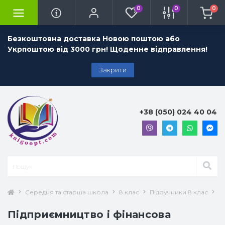
0
0
0
Безкоштовна доставка Новою поштою або
Укрпоштою від 3000 грн! Щоденне відправлення!
Закрити
+38 (050) 024 40 04
Середня та старша школа
8 клас
Підручники 8 клас
П
Підприємництво і фінансова