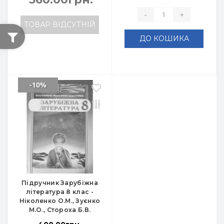
-
+
ТОВАР ВІДСУТНІЙ
ДО КОШИКА
-10%
Підручник Зарубіжна
література 8 клас -
Ніколенко О.М., Зуєнко
М.О., Стороха Б.В.