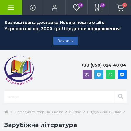
0
0
0
Безкоштовна доставка Новою поштою або
Укрпоштою від 3000 грн! Щоденне відправлення!
Закрити
+38 (050) 024 40 04
Середня та старша школа
8 клас
Підручники 8 клас
З
Зарубіжна література