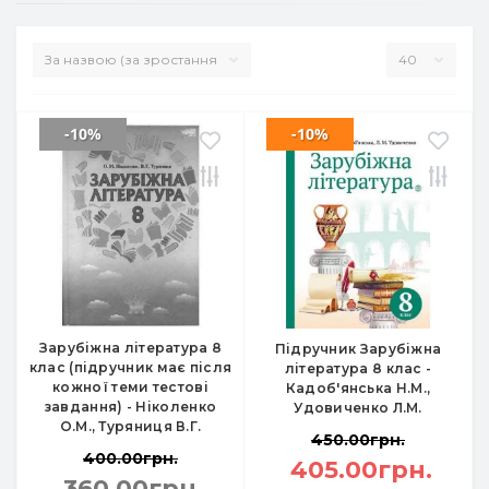
-10%
-10%
Зарубіжна література 8
Підручник Зарубіжна
клас (підручник має після
література 8 клас -
кожної теми тестові
Кадоб'янська Н.М.,
завдання) - Ніколенко
Удовиченко Л.М.
О.М., Туряниця В.Г.
450.00грн.
400.00грн.
405.00грн.
360.00грн.