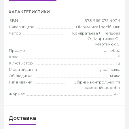
ХАРАКТЕРИСТИКИ
ISBN
978-966-073-407-4
Видавництво
Підручники і посібники
Автор
Кондратьєва Л., Тепцова
О., Мартинюк О.,
Мартинюк С.
Предмет
алгебра
Клас
8
Кіл-сть стор.
112
Мова видання
українська
Обкладинка
м'яка
Тип видання
Збірник контрольних та
самостійних робіт
Формат
А-5
Доставка