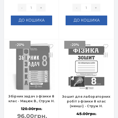
-
+
-
+
ДО КОШИКА
ДО КОШИКА
-20%
-20%
Збірник задач з фізики 8
Зошит для лабораторних
клас - Мацюк В., Струж Н.
робіт з фізики 8 клас
(менші) - Струж Н.
120.00грн.
45.00грн.
96.00грн.