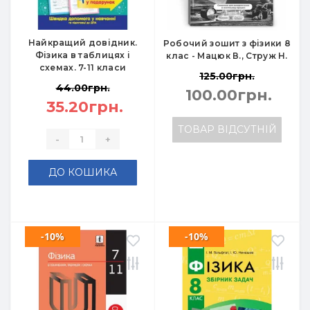
Найкращий довідник.
Робочий зошит з фізики 8
Фізика в таблицях і
клас - Мацюк В., Струж Н.
схемах. 7-11 класи
125.00грн.
44.00грн.
100.00грн.
35.20грн.
ТОВАР ВІДСУТНІЙ
-
+
ДО КОШИКА
-10%
-10%