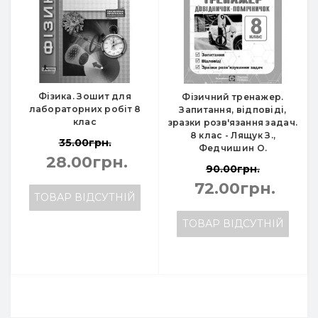
Фізика. Зошит для
Фізичний тренажер.
лабораторних робіт 8
Запитання, відповіді,
клас
зразки розв'язання задач.
8 клас - Лящук З.,
35.00грн.
Федчишин О.
28.00грн.
90.00грн.
72.00грн.
ТОВАР ВІДСУТНІЙ
ТОВАР ВІДСУТНІЙ