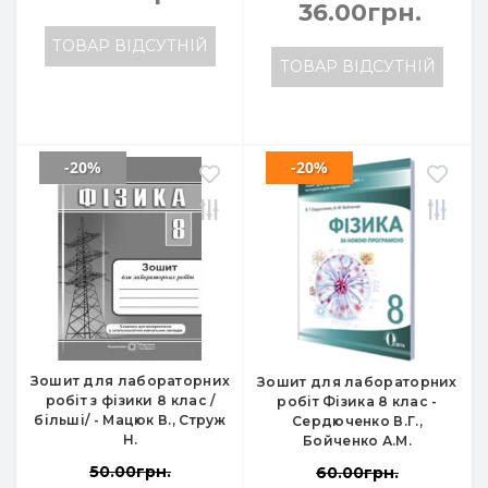
36.00грн.
ТОВАР ВІДСУТНІЙ
ТОВАР ВІДСУТНІЙ
-20%
-20%
Зошит для лабораторних
Зошит для лабораторних
робіт з фізики 8 клас /
робіт Фізика 8 клас -
більші/ - Мацюк В., Струж
Сердюченко В.Г.,
Н.
Бойченко А.М.
50.00грн.
60.00грн.