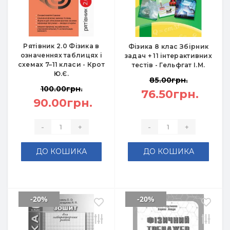
Рятівник 2.0 Фізика в
Фізика 8 клас Збірник
означеннях таблицях і
задач + 11 інтерактивних
схемах 7–11 класи - Крот
тестів - Гельфгат І.М.
Ю.Є.
85.00грн.
100.00грн.
76.50грн.
90.00грн.
-
+
-
+
ДО КОШИКА
ДО КОШИКА
-20%
-20%