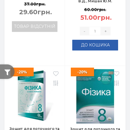
В.Д., Мишак Ю.М.
37.00грн.
60.00грн.
29.60грн.
51.00грн.
ТОВАР ВІДСУТНІЙ
-
+
ДО КОШИКА
-20%
-20%
Зошит для поточного та
Зошит для поточного та