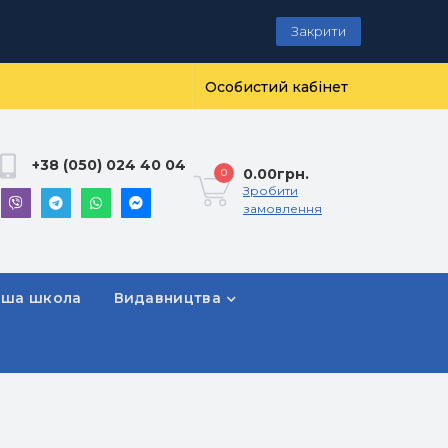
Закрити
Особистий кабінет
+38 (050) 024 40 04
0.00грн.
0
Зробити
замовлення
рша школа
Видавництва