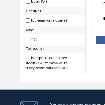
Білай Ю.
(1)
Г
Предмет
під
Громадянська освіта
(1)
Клас
8
(1)
Тип видання
Контроль навчальних
досягнень, тематичне та
підсумкове оцінювання
(1)
Хочете дізнаватися першим