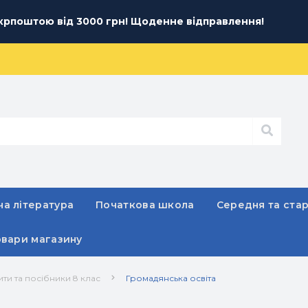
рпоштою від 3000 грн! Щоденне відправлення!
а література
Початкова школа
Середня та ста
овари магазину
ти та посібники 8 клас
Громадянська освіта