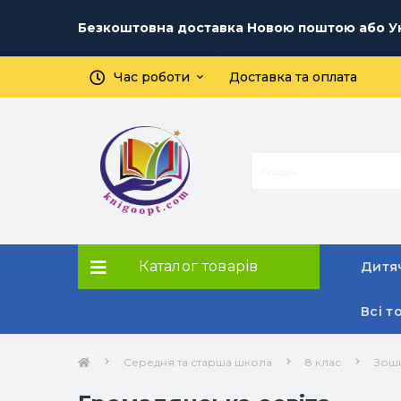
Безкоштовна доставка Новою поштою або Ук
Час роботи
Доставка та оплата
Каталог товарів
Дитяч
Всі т
Середня та старша школа
8 клас
Зоши