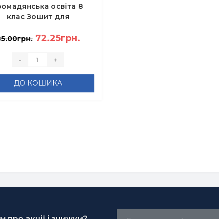
ромадянська освіта 8
клас Зошит для
формувального та
сумкового оцінювання -
72.25грн.
85.00грн.
Білай Ю.
-
+
ДО КОШИКА
 про акції і знижки?