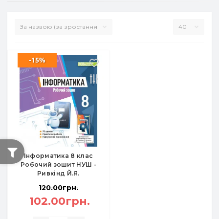
-15%
Інформатика 8 клас
Робочий зошит НУШ -
Ривкінд Й.Я.
120.00грн.
102.00грн.