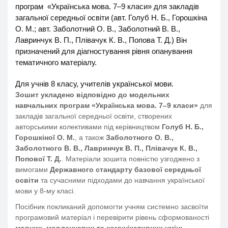
програм «Українська мова. 7–9 класи» для закладів
загальної середньої освіти (авт. Голуб Н. Б., Горошкіна
О. М.; авт. Заболотний О. В., Заболотний В. В.,
Лавринчук В. П., Плівачук К. В., Попова Т. Д.) Він
призначений для діагностування рівня опанування
тематичного матеріалу.
Для учнів 8 класу, учителів української мови.
Зошит укладено відповідно до модельних
навчальних програм «Українська мова. 7–9 класи»
для
закладів загальної середньої освіти, створених
авторськими колективами під керівництвом
Голуб Н. Б.,
Горошкіної О. М.
, а також
Заболотного О. В.,
Заболотного В. В., Лавринчук В. П., Плівачук К. В.,
Попової Т. Д.
. Матеріали зошита повністю узгоджено з
вимогами
Державного стандарту базової середньої
освіти
та сучасними підходами до навчання української
мови у 8-му класі.
Посібник покликаний допомогти учням системно засвоїти
програмовий матеріал і перевірити рівень сформованості