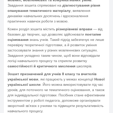
мовних, мовленнєвих та комунікативних умінь
.
Завдання зошита спрямовані на
діагностування рівня
опанування тематичного матеріалу
, виявлення
динаміки навчальних досягнень і вдосконалення
практичних навичок роботи з мовою.
Кожен розділ зошита містить
різнорівневі вправи
— від
базових до творчих, що дозволяє здійснювати
поетапне
оцінювання
знань учнів. Такий підхід забезпечує не лише
перевірку теоретичної підготовки, а й розвиток уміння
застосовувати знання у різних мовленнєвих ситуаціях.
Завдання укладено таким чином, щоб вони відповідали
логіці навчального процесу та сприяли розвитку
самостійності й критичного мислення
школярів.
Зошит призначений для учнів 8 класу та вчителів
української мови
, які працюють у межах концепції
Нової
української школи
. Його можна використовувати під час
уроків, для поточного чи тематичного оцінювання, а також
для індивідуальної підготовки. Посібник стане ефективним
інструментом у роботі педагога, допоможе організувати
зворотний зв’язок з учнями та підвищити результативність
навчального процесу.