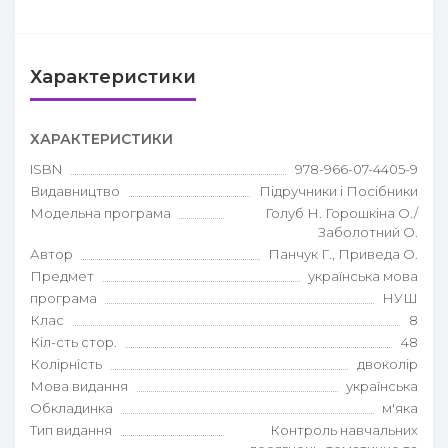
Характеристики
ХАРАКТЕРИСТИКИ
ISBN
978-966-07-4405-9
Видавництво
Підручники і Посібники
Модельна програма
Голуб Н. Горошкіна О./
Заболотний О.
Автор
Панчук Г., Приведа О.
Предмет
українська мова
програма
НУШ
Клас
8
Кіл-сть стор.
48
Колірність
двоколір
Мова видання
українська
Обкладинка
м'яка
Тип видання
Контроль навчальних