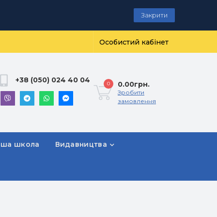
Закрити
Особистий кабінет
+38 (050) 024 40 04
0.00грн.
0
Зробити
замовлення
рша школа
Видавництва