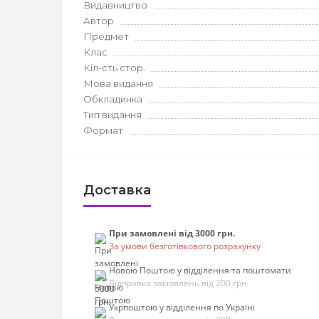
Видавництво
Автор
Предмет
Клас
Кіл-сть стор.
Мова видання
Обкладинка
Тип видання
Формат
Доставка
При замовлені від 3000 грн.
За умови безготівкового розрахунку
Новою Поштою у відділення та поштомати
Відправка замовлень від 200 грн
Укрпоштою у відділення по Україні