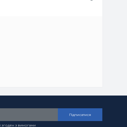
Підписатися
і згоден з вимогами