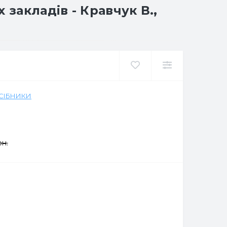
закладів - Кравчук В.,
ОСІБНИКИ
рн.