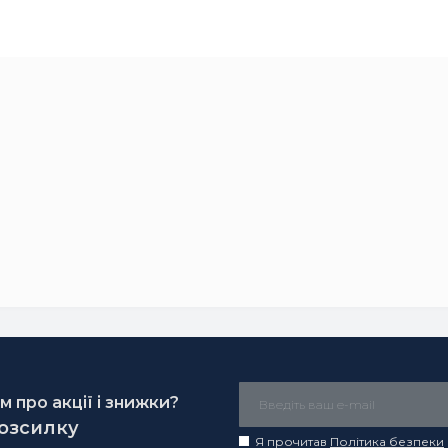
 про акції і знижки?
розсилку
Я прочитав
Політика безпеки