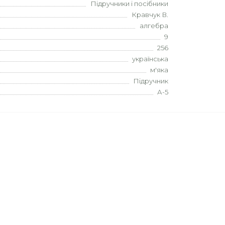
Підручники і посібники
Кравчук В.
алгебра
9
256
українська
м'яка
Підручник
А-5