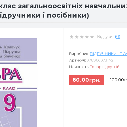
лас загальноосвітніх навчальних 
Підручники і посібники)
Відгуки:
(0)
Виробник:
ПІДРУЧНИКИ І П
Артикул:
9789660731172
Наявність:
Товар відсутній
80.00грн.
100.00г