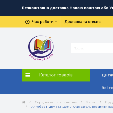
Безкоштовна доставка Новою поштою або Ук
Час роботи
Доставка та оплата
Каталог товарів
Дитяч
Всі т
Середня та старша школа
9 клас
Підр
Алгебра Підручник для 9 клас загальноосвітніх навч