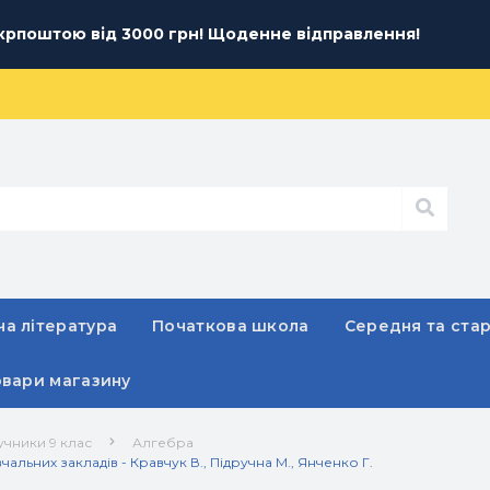
рпоштою від 3000 грн! Щоденне відправлення!
а література
Початкова школа
Середня та ста
овари магазину
учники 9 клас
Алгебра
альних закладів - Кравчук В., Підручна М., Янченко Г.