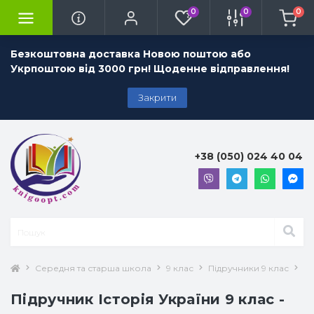
0
0
0
Безкоштовна доставка Новою поштою або
Укрпоштою від 3000 грн! Щоденне відправлення!
Закрити
+38 (050) 024 40 04
Середня та старша школа
9 клас
Підручники 9 клас
Іс
Підручник Історія України 9 клас -