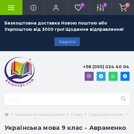
0
0
0
Безкоштовна доставка Новою поштою або
Укрпоштою від 3000 грн! Щоденне відправлення!
Закрити
+38 (050) 024 40 04
Середня та старша школа
9 клас
Підручники 9 клас
Ук
Українська мова 9 клас - Авраменко