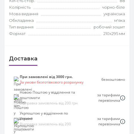
Кіл-сть стор.
88
Колірність
чорно-біле
Мова видання
українська
Обкладинка
м'яка
Тип видання
робочий зошит
Формат
210х295 мм
Доставка
При замовлені від 3000 грн.
безкоштовно
За умови безготівкового розрахунку
Новою Поштою у відділення та
за тарифами
поштомати
перевізника
Відправка замовлень від 200 грн
Укрпоштою у відділення по
Україні
за тарифами
Відправка замовлень від 200
перевізника
грн