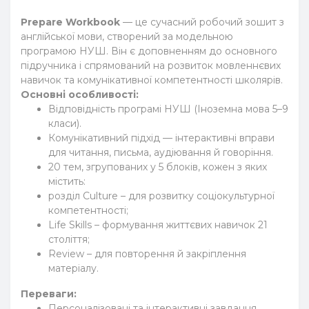
Prepare Workbook
— це сучасний робочий зошит з
англійської мови, створений за модельною
програмою НУШ. Він є доповненням до основного
підручника і спрямований на розвиток мовленнєвих
навичок та комунікативної компетентності школярів.
Основні особливості:
Відповідність програмі НУШ (Іноземна мова 5–9
класи).
Комунікативний підхід — інтерактивні вправи
для читання, письма, аудіювання й говоріння.
20 тем, згрупованих у 5 блоків, кожен з яких
містить:
розділ Culture – для розвитку соціокультурної
компетентності;
Life Skills – формування життєвих навичок 21
століття;
Review – для повторення й закріплення
матеріалу.
Переваги:
Персоналізовані та інтерактивні завдання.