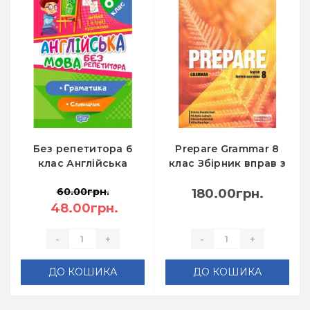
Без репетитора 6
Prepare Grammar 8
клас Англійська
клас Збірник вправ з
мова Граматика
англійської
60.00грн.
Словничок - Петрук
граматики НУШ -
180.00грн.
48.00грн.
А.
Пухта Г.
-
+
-
+
ДО КОШИКА
ДО КОШИКА