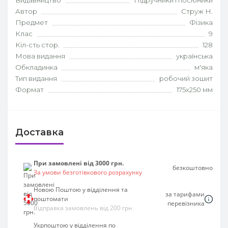
Видавництво
Підручники і посібники
Автор
Струж Н.
Предмет
Фізика
Клас
9
Кіл-сть стор.
128
Мова видання
українська
Обкладинка
м'яка
Тип видання
робочий зошит
Формат
175х250 мм
Доставка
При замовлені від 3000 грн.
безкоштовно
За умови безготівкового розрахунку
Новою Поштою у відділення та
за тарифами
поштомати
перевізника
Відправка замовлень від 200 грн
Укрпоштою у відділення по