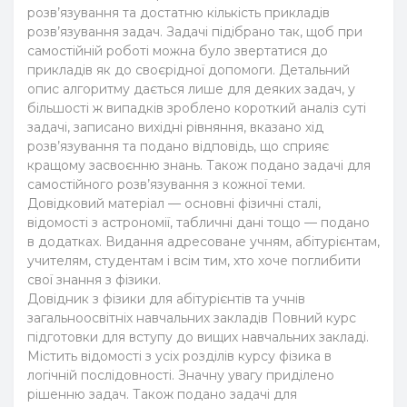
розв’язування та достатню кількість прикладів
розв’язування задач. Задачі підібрано так, щоб при
самостійній роботі можна було звертатися до
прикладів як до своєрідної допомоги. Детальний
опис алгоритму дається лише для деяких задач, у
більшості ж випадків зроблено короткий аналіз суті
задачі, записано вихідні рівняння, вказано хід
розв’язування та подано відповідь, що сприяє
кращому засвоєнню знань. Також подано задачі для
самостійного розв’язування з кожної теми.
Довідковий матеріал — основні фізичні сталі,
відомості з астрономії, табличні дані тощо — подано
в додатках. Видання адресоване учням, абітурієнтам,
учителям, студентам і всім тим, хто хоче поглибити
свої знання з фізики.
Довідник з фізики для абітурієнтів та учнів
загальноосвітніх навчальних закладів Повний курс
підготовки для вступу до вищих навчальних закладі.
Містить відомості з усіх розділів курсу фізика в
логічній послідовності. Значну увагу приділено
рішенню задач. Також подано задачі для