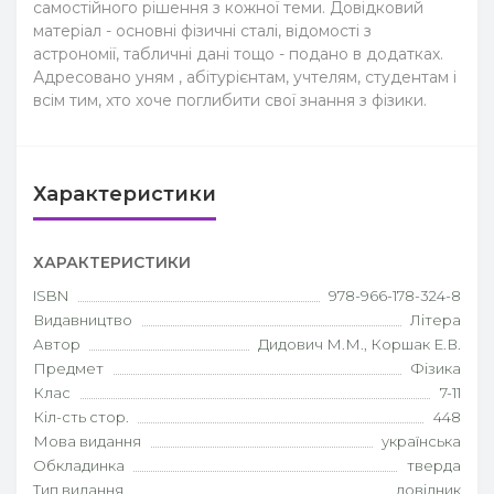
самостійного рішення з кожної теми. Довідковий
матеріал - основні фізичні сталі, відомості з
астрономії, табличні дані тощо - подано в додатках.
Адресовано уням , абітурієнтам, учтелям, студентам і
всім тим, хто хоче поглибити свої знання з фізики.
Характеристики
ХАРАКТЕРИСТИКИ
ISBN
978-966-178-324-8
Видавництво
Літера
Автор
Дидович М.М., Коршак Е.В.
Предмет
Фізика
Клас
7-11
Кіл-сть стор.
448
Мова видання
українська
Обкладинка
тверда
Тип видання
довідник