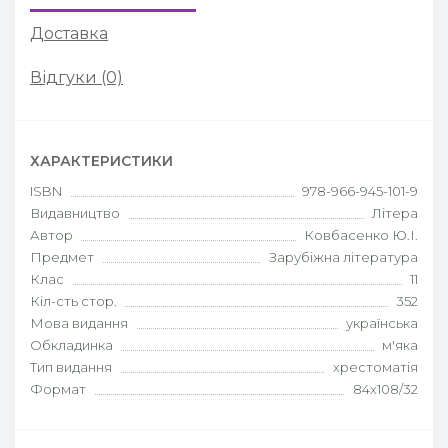
Доставка
Відгуки (0)
ХАРАКТЕРИСТИКИ
ISBN
978-966-945-101-9
Видавництво
Літера
Автор
Ковбасенко Ю.І.
Предмет
Зарубіжна література
Клас
11
Кіл-сть стор.
352
Мова видання
українська
Обкладинка
м'яка
Тип видання
хрестоматія
Формат
84х108/32