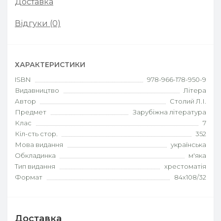
Доставка
Відгуки (0)
ХАРАКТЕРИСТИКИ
ISBN
978-966-178-950-9
Видавництво
Літера
Автор
Столий Л.І.
Предмет
Зарубіжна література
Клас
7
Кіл-сть стор.
352
Мова видання
українська
Обкладинка
м'яка
Тип видання
хрестоматія
Формат
84х108/32
Доставка