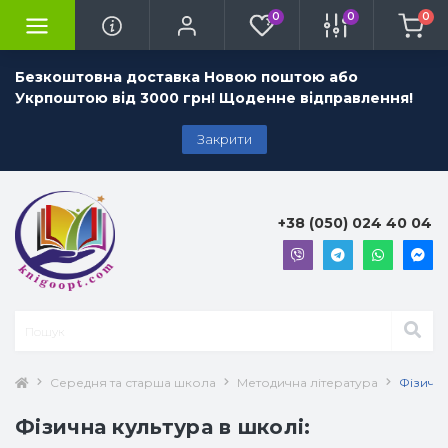
0
0
0
Безкоштовна доставка Новою поштою або
Укрпоштою від 3000 грн! Щоденне відправлення!
Закрити
+38 (050) 024 40 04
Середня та старша школа
Методична література
Фізична
Фізична культура в школі: