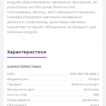
модулів, запропанованих навчальною програмою, які
розроблено на п'ять років. Вони містять
пояснювальну записку, зміст навчального матеріалу,
очікувані результати навчально-пізнавальної
діяльності учнівучениць, орієнтовані навчальні
нормативи та перелік обладнання, необхідного для
освоєння модуля.
Характеристики
ХАРАКТЕРИСТИКИ
ISBN
978-966-178-888-5
Видавництво
Літера
Предмет
Фізична культура
Вікова категорія
Вчітелям
Кіл-сть стор.
368
Мова видання
українська
Обкладинка
м'яка