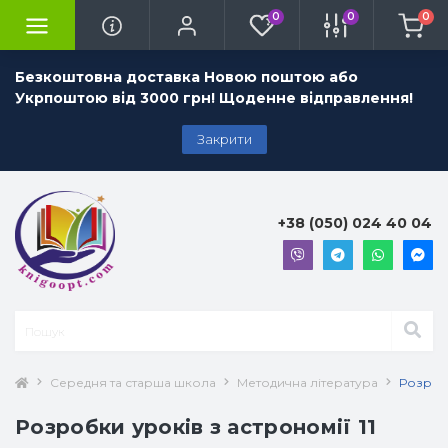
0
0
0
Безкоштовна доставка Новою поштою або
Укрпоштою від 3000 грн! Щоденне відправлення!
Закрити
+38 (050) 024 40 04
Середня та старша школа
Методична література
Розробк
Розробки уроків з астрономії 11