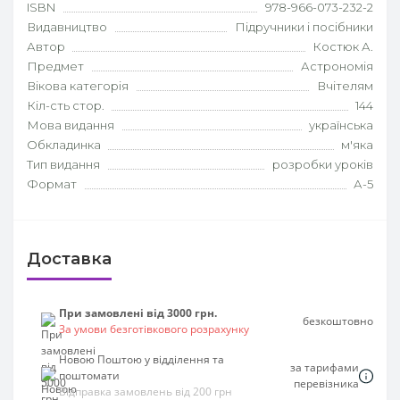
ISBN
978-966-073-232-2
Видавництво
Підручники і посібники
Автор
Костюк А.
Предмет
Астрономія
Вікова категорія
Вчітелям
Кіл-сть стор.
144
Мова видання
українська
Обкладинка
м'яка
Тип видання
розробки уроків
Формат
А-5
Доставка
При замовлені від 3000 грн.
безкоштовно
За умови безготівкового розрахунку
Новою Поштою у відділення та
за тарифами
поштомати
перевізника
Відправка замовлень від 200 грн