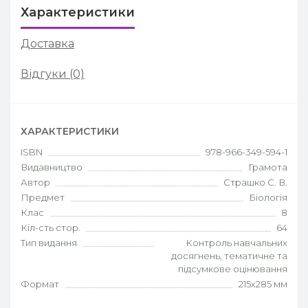
Характеристики
Доставка
Відгуки (0)
ХАРАКТЕРИСТИКИ
ISBN
978-966-349-594-1
Видавництво
Грамота
Автор
Страшко С. В.
Предмет
Біологія
Клас
8
Кіл-сть стор.
64
Тип видання
Контроль навчальних
досягнень, тематичне та
підсумкове оцінювання
Формат
215х285 мм