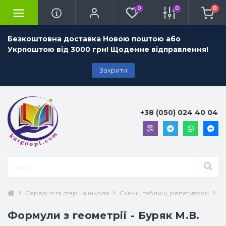
0
0
0
Безкоштовна доставка Новою поштою або
Укрпоштою від 3000 грн! Щоденне відправлення!
Закрити
+38 (050) 024 40 04
Середня та старша школа
Схеми, таблиці, репетитори
Ф
Формули з геометрії - Буряк М.В.