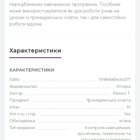
передбачених навчальною програмою. Посібник
може використовуватися як для роботи учнів на
уроках із громадянської освіти, так і для самостійної
роботи вдома.
Характеристики
ХАРАКТЕРИСТИКИ
ISBN
9789669454577
Видавництво
Літера
Автор
Ремех Т.
Предмет
Громадянська освіта
Клас
10
Кіл-сть стор.
144
Обкладинка
м'яка
Тип видання
Контроль навчальних
досягнень, тематичне та
підсумкове оцінювання