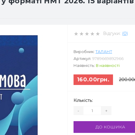
у форматі НМТ 2026. 15 варіантів
Відгуки:
(0)
Виробник:
ТАЛАНТ
Артикул:
9789669892966
Наявність:
В наявності
160.00грн.
200.00
Кількість:
-
+
ДО КОШИКА