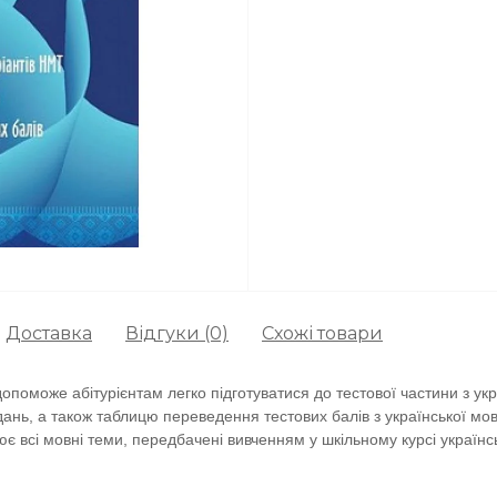
Доставка
Відгуки (0)
Схожі товари
поможе абітурієнтам легко підготуватися до тестової частини з укра
вдань, а також таблицю переведення тестових балів з української мов
є всі мовні теми, передбачені вивченням у шкільному курсі українсь