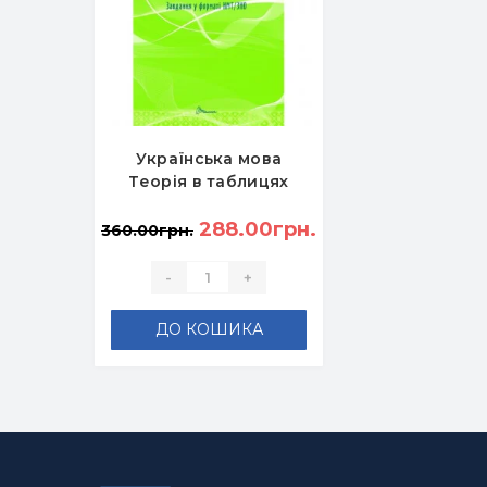
Українська мова
Теорія в таблицях
Завдання у форматі
НМТ 2026 -
288.00грн.
360.00грн.
Авраменко О.
-
+
ДО КОШИКА