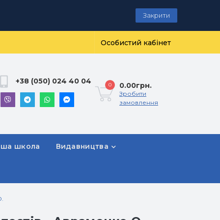
Закрити
Особистий кабінет
+38 (050) 024 40 04
0.00грн.
0
Зробити
замовлення
рша школа
Видавництва
О.