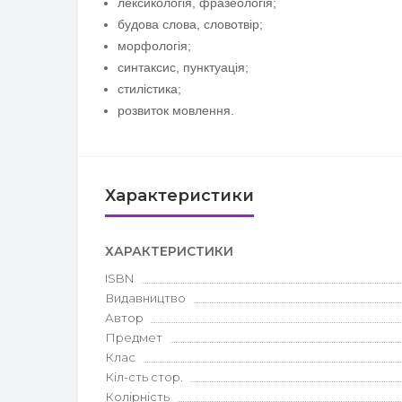
лексикологія, фразеологія;
будова слова, словотвір;
морфологія;
синтаксис, пунктуація;
стилістика;
розвиток мовлення.
Характеристики
ХАРАКТЕРИСТИКИ
ISBN
Видавництво
Автор
Предмет
Клас
Кіл-сть стор.
Колірність