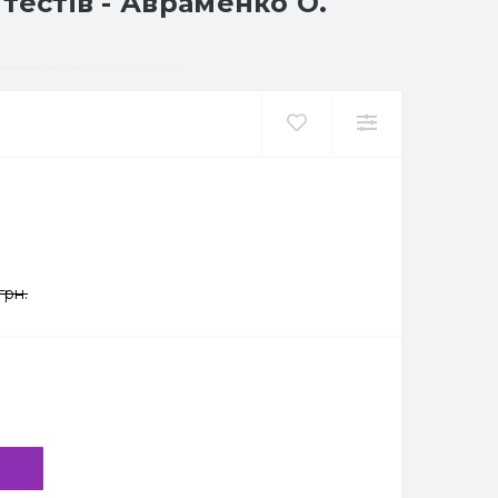
 тестів - Авраменко О.
грн.