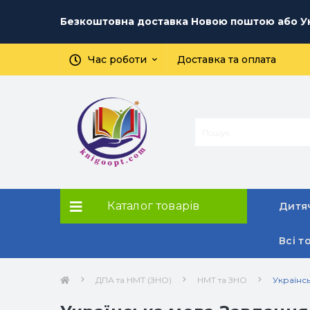
Безкоштовна доставка Новою поштою або Ук
Час роботи
Доставка та оплата
Каталог товарів
Дитяч
Всі т
ДПА та НМТ (ЗНО)
НМТ та ЗНО
Українсь