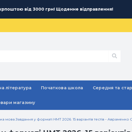
рпоштою від 3000 грн! Щоденне відправлення!
а література
Початкова школа
Середня та ста
овари магазину
ка мова Завдання у форматі НМТ 2026. 15 варіантів тестів - Авраменко 