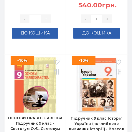
540.00грн.
-
+
-
+
ДО КОШИКА
ДО КОШИКА
-10%
-10%
ОСНОВИ ПРАВОЗНАВСТВА
Підручник 9 клас Історія
Підручник 9 клас -
України (поглиблене
Святокум О.Є., Святокум
вивчення історії) - Власов