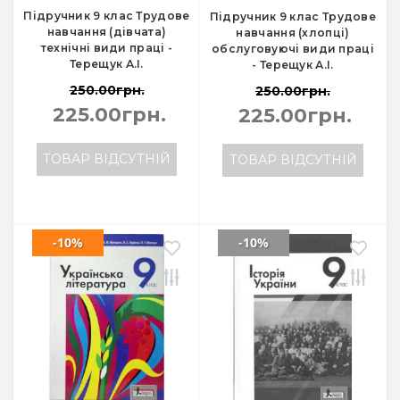
Підручник 9 клас Трудове
Підручник 9 клас Трудове
навчання (дівчата)
навчання (хлопці)
технічні види праці -
обслуговуючі види праці
Терещук А.І.
- Терещук А.І.
250.00грн.
250.00грн.
225.00грн.
225.00грн.
ТОВАР ВІДСУТНІЙ
ТОВАР ВІДСУТНІЙ
-10%
-10%