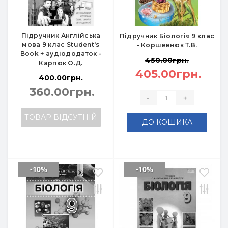
Підручник Англійська
Підручник Біологія 9 клас
мова 9 клас Student's
- Коршевнюк Т.В.
Book + аудіододаток -
450.00грн.
Карпюк О.Д.
405.00грн.
400.00грн.
360.00грн.
-
+
ТОВАР ВІДСУТНІЙ
ДО КОШИКА
-10%
-10%