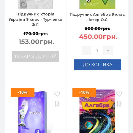
Підручник Історія
Підручник Алгебра 9 клас
України 9 клас - Турченко
- Істер О.С.
Ф.Г.
500.00грн.
170.00грн.
450.00грн.
153.00грн.
-
+
ТОВАР ВІДСУТНІЙ
ДО КОШИКА
-10%
-10%