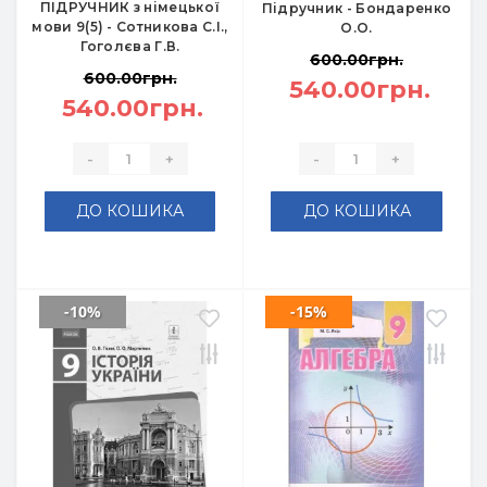
ПІДРУЧНИК з німецької
Підручник - Бондаренко
мови 9(5) - Сотникова С.І.,
О.О.
Гоголєва Г.В.
600.00грн.
600.00грн.
540.00грн.
540.00грн.
-
+
-
+
ДО КОШИКА
ДО КОШИКА
-10%
-15%