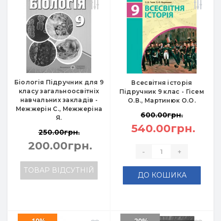
Біологія Підручник для 9
Всесвітня історія
класу загальноосвітніх
Підручник 9 клас - Гісем
навчальних закладів -
О.В., Мартинюк О.О.
Межжерін С., Межжеріна
600.00грн.
Я.
540.00грн.
250.00грн.
200.00грн.
-
+
ТОВАР ВІДСУТНІЙ
ДО КОШИКА
-10%
-20%