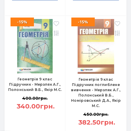
-15%
-15%
Геометрія 9 клас
Геометрія 9 клас
Підручник - Мерзляк А.Г.,
Підручник поглиблене
Полонський В.Б., Якір М.С.
вивчення - Мерзляк А.Г.,
Полонський В.Б.,
400.00грн.
Номіровський Д.А., Якір
340.00грн.
М.С.
450.00грн.
382.50грн.