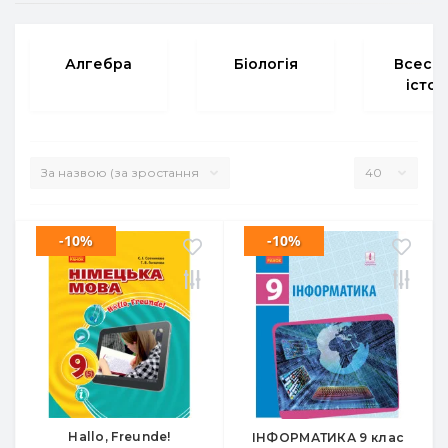
Алгебра
Біологія
Всесві
істор
-10%
-10%
Hallo, Freunde!
ІНФОРМАТИКА 9 клас