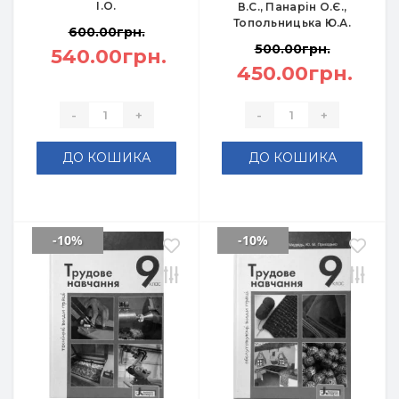
І.О.
В.С., Панарін О.Є.,
Топольницька Ю.А.
600.00грн.
500.00грн.
540.00грн.
450.00грн.
-
+
-
+
ДО КОШИКА
ДО КОШИКА
-10%
-10%