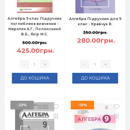
Алгебра 9 клас Підручник
Алгебра Підручник для 9
поглиблене вивчення -
клас - Кравчук В.
Мерзляк А.Г., Полонський
350.00грн.
В.Б., Якір М.С.
280.00грн.
500.00грн.
425.00грн.
-
+
-
+
ДО КОШИКА
ДО КОШИКА
-20%
-10%