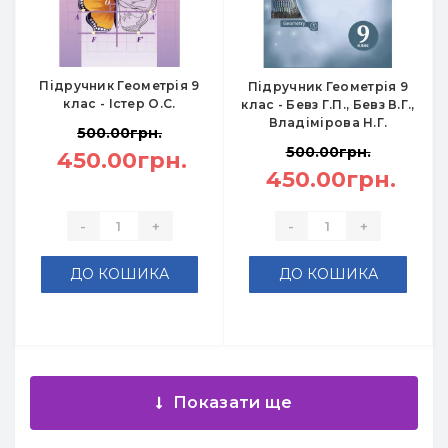
Підручник Геометрія 9
Підручник Геометрія 9
клас - Істер О.С.
клас - Бевз Г.П., Бевз В.Г.,
Владімірова Н.Г.
500.00грн.
500.00грн.
450.00грн.
450.00грн.
-
+
-
+
ДО КОШИКА
ДО КОШИКА
Показати ще