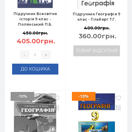
Підручник Всесвітня
Підручник Географія 9
історія 9 клас -
клас - Гільберг Т.Г.
Полянський П.Б.
400.00грн.
450.00грн.
360.00грн.
405.00грн.
ТОВАР ВІДСУТНІЙ
-
+
ДО КОШИКА
-10%
-10%