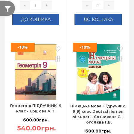
-
+
-
+
ДО КОШИКА
ДО КОШИКА
-10%
-10%
Геометрія ПІДРУЧНИК 9
Німецька мова Підручник
клас - Єршова А.П.
9(9) клас Deutsch lernen
ist super! - Сотникова С.І.,
600.00грн.
Гоголєва Г.В.
540.00грн.
600.00грн.