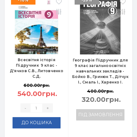
Всесвітня історія
Географія Підручник для
Підручник 9 клас -
9 клас загальноосвітніх
Д'ячков С.В., Литовченко
навчальних закладів -
С.Д.
Бойко В., Гринюк Т., Дітчук
І., Смаль І., Харенко І.
600.00грн.
400.00грн.
540.00грн.
320.00грн.
-
+
ПІД ЗАМОВЛЕННЯ
ДО КОШИКА