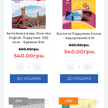
Англійська мова. Dive into
Біологія Підручник 9 клас
English. Підручник 9(9)
- Задорожний К.М.
клас - Буренко В.М.
600.00грн.
600.00грн.
540.00грн.
540.00грн.
-
+
-
+
ДО КОШИКА
ДО КОШИКА
-20%
-10%