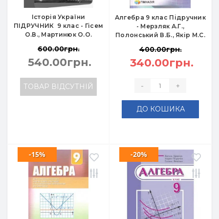
Історія України
Алгебра 9 клас Підручник
ПІДРУЧНИК 9 клас - Гісем
- Мерзляк А.Г.,
О.В., Мартинюк О.О.
Полонський В.Б., Якір М.С.
600.00грн.
400.00грн.
540.00грн.
340.00грн.
-
+
ТОВАР ВІДСУТНІЙ
ДО КОШИКА
-15%
-20%