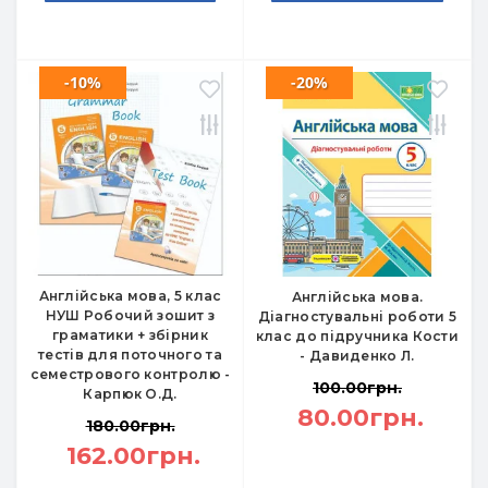
-10%
-20%
Англійська мова, 5 клас
Англійська мова.
НУШ Робочий зошит з
Діагностувальні роботи 5
граматики + збірник
клас до підручника Кости
тестів для поточного та
- Давиденко Л.
семестрового контролю -
100.00грн.
Карпюк О.Д.
80.00грн.
180.00грн.
162.00грн.