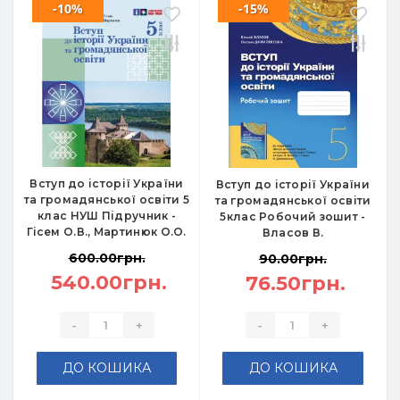
-10%
-15%
Вступ до історії України
Вступ до історії України
та громадянської освіти 5
та громадянської освіти
клас НУШ Підручник -
5клас Робочий зошит -
Гісем О.В., Мартинюк О.О.
Власов В.
600.00грн.
90.00грн.
540.00грн.
76.50грн.
-
+
-
+
ДО КОШИКА
ДО КОШИКА