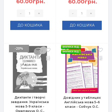
60.00грн.
60.00грн.
-
+
-
+
ДО КОШИКА
ДО КОШИКА
ЗНИЖКА ВІД...
-20%
ЗНИЖКА ВІД...
Диктанти і творчі
Довідник у таблицях
завдання. Українська
Англійська мова 5–6
мова 5-9 класи -
класи - Собчук О.С.
Омелянчук О. С.,