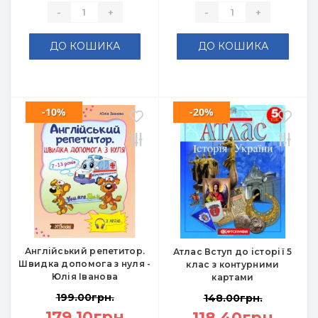
-
+
-
+
ДО КОШИКА
ДО КОШИКА
-10%
-20%
Англійський репетитор.
Атлас Вступ до історії 5
Швидка допомога з нуля -
клас з контурними
Юлія Іванова
картами
199.00грн.
148.00грн.
179.10грн.
118.40грн.