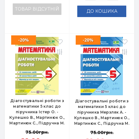
ТОВАР ВІДСУТНІЙ
ДО КОШИКА
-20%
-20%
Діагостувальні роботи з
Діагостувальні роботи з
математики 5 клас до
математики 5 клас до
піручника Істер О. -
піручника Мерзляк А. -
Кулешко В., Мартинюк О.,
Кулешко В., Мартинюк О.,
Мартинюк С., Підручна М.
Мартинюк С., Підручна М.
75.00грн.
75.00грн.