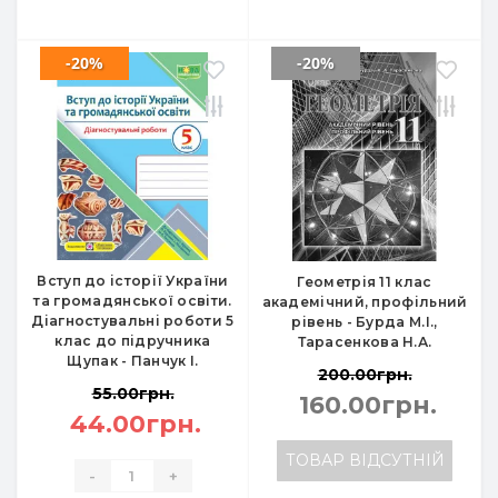
-20%
-20%
Вступ до історії України
Геометрія 11 клас
та громадянської освіти.
академічний, профільний
Діагностувальні роботи 5
рівень - Бурда М.І.,
клас до підручника
Тарасенкова Н.А.
Щупак - Панчук І.
200.00грн.
55.00грн.
160.00грн.
44.00грн.
ТОВАР ВІДСУТНІЙ
-
+