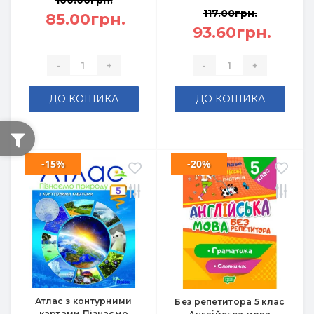
100.00грн.
117.00грн.
85.00грн.
93.60грн.
-
+
-
+
ДО КОШИКА
ДО КОШИКА
-15%
-20%
Атлас з контурними
Без репетитора 5 клас
картами Пізнаємо