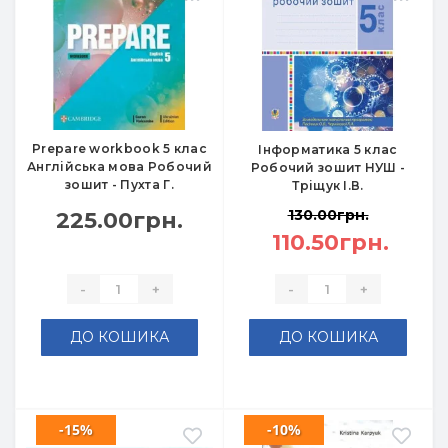
Prepare workbook 5 клас
Інформатика 5 клас
Англійська мова Робочий
Робочий зошит НУШ -
зошит - Пухта Г.
Тріщук І.В.
130.00грн.
225.00грн.
110.50грн.
-
+
-
+
ДО КОШИКА
ДО КОШИКА
-15%
-10%