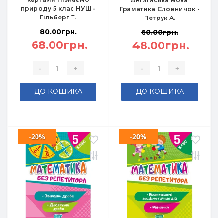
Англійська мова
природу 5 клас НУШ -
Граматика Словничок -
Гільберг Т.
Петрук А.
80.00грн.
60.00грн.
68.00грн.
48.00грн.
-
+
-
+
ДО КОШИКА
ДО КОШИКА
-20%
-20%