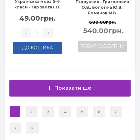
Українська мова 5–6
Підручник - Григорович
класи - Таровита І.О.
О.В., Болотіна Ю.В.,
Романов М.В.
49.00грн.
600.00грн.
540.00грн.
-
+
ТОВАР ВІДСУТНІЙ
ДО КОШИКА
Показати ще
1
2
3
4
5
6
7
>
>|