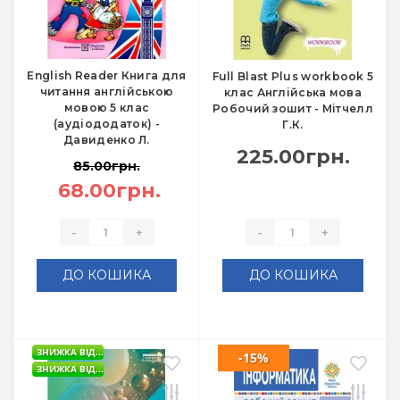
English Reader Книга для
Full Blast Plus workbook 5
читання англійською
клас Англійська мова
мовою 5 клас
Робочий зошит - Мітчелл
(аудіододаток) -
Г.К.
Давиденко Л.
225.00грн.
85.00грн.
68.00грн.
-
+
-
+
ДО КОШИКА
ДО КОШИКА
ЗНИЖКА ВІД...
-15%
ЗНИЖКА ВІД...