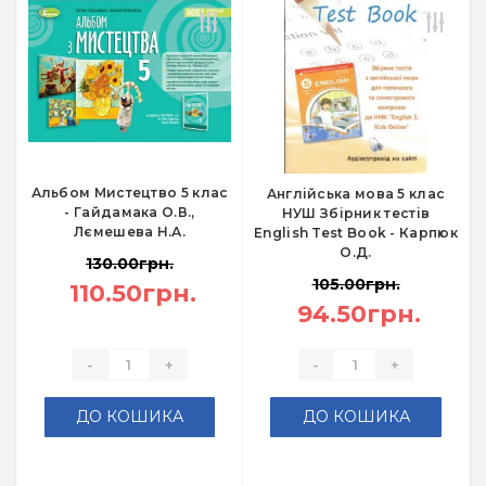
Альбом Мистецтво 5 клас
Англійська мова 5 клас
- Гайдамака О.В.,
НУШ Збірник тестів
Лємешева Н.А.
English Test Book - Карпюк
О.Д.
130.00грн.
105.00грн.
110.50грн.
94.50грн.
-
+
-
+
ДО КОШИКА
ДО КОШИКА