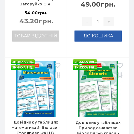
49.00грн.
Загоруйко О.Я.
54.00грн.
43.20грн.
-
+
ТОВАР ВІДСУТНІЙ
ДО КОШИКА
ЗНИЖКА ВІД...
ЗНИЖКА ВІД...
ЗНИЖКА ВІД...
ЗНИЖКА ВІД...
Довідник у таблицях
Довідник у таблицях
Математика 5–6 класи -
Природознавство
Столяревська Н.В.
Біологія 5–6 класи -