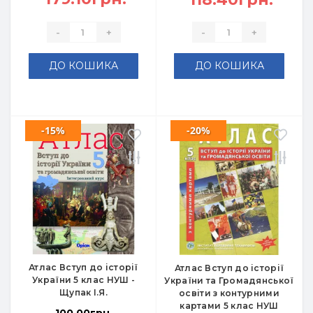
-
+
-
+
ДО КОШИКА
ДО КОШИКА
-15%
-20%
Атлас Вступ до історії
Атлас Вступ до історії
України 5 клас НУШ -
України та Громадянської
Щупак І.Я.
освіти з контурними
картами 5 клас НУШ