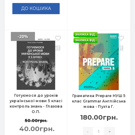
ДО КОШИКА
ЗНИЖКА ВІД...
-20%
ЗНИЖКА ВІД...
Готуємося до уроків
Граматика Prepare НУШ 5
української мови 5 класі
клас Grammar Англійська
контроль знань - Глазова
мова - Пухта Г.
О.П.
180.00грн.
50.00грн.
40.00грн.
-
+