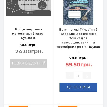
Бліц-контроль з
Вступ історії України 5
математики 5 клас -
клас Мої досягнення
Бузько В.
Зошит для
самооцінювання та
30.00грн.
перевірних робіт - Щупак
24.00грн.
І.
70.00грн.
ТОВАР ВІДСУТНІЙ
59.50грн.
-
+
ДО КОШИКА