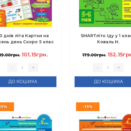
0 днів літа Картки на
SMARTліто Іду у 1 кла
ень день Скоро 5 клас
Коваль Н.
101.15грн.
152.15гр
19.00грн.
179.00грн.
-
+
-
+
ДО КОШИКА
ДО КОШИКА
15%
-15%