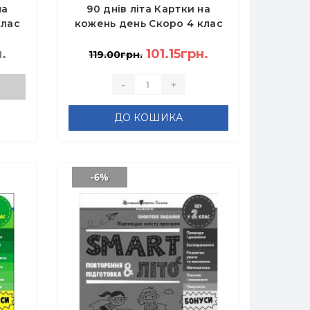
на
90 днів літа Картки на
клас
кожень день Скоро 4 клас
.
101.15грн.
119.00грн.
-
+
ДО КОШИКА
-6%