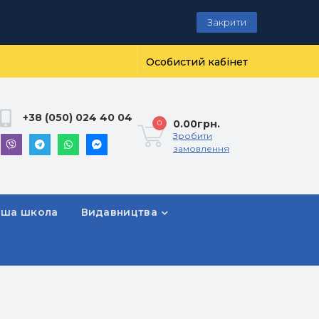
Закрити
Особистий кабінет
+38 (050) 024 40 04
0.00грн.
0
Зробити
замовлення
рша школа
Видавництва