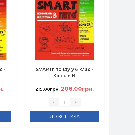
с -
SMARTліто Іду у 6 клас -
Коваль Н.
н.
208.00грн.
219.00грн.
-
+
ДО КОШИКА