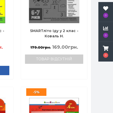
0
с -
SMARTліто Іду у 2 клас -
0
Коваль Н.
н.
169.00грн.
179.00грн.
0
ТОВАР ВІДСУТНІЙ
-5%