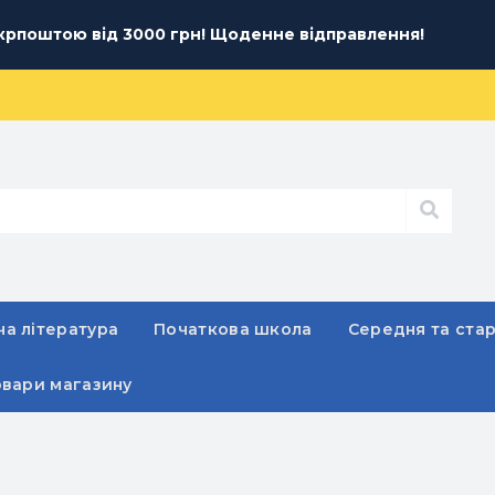
рпоштою від 3000 грн! Щоденне відправлення!
а література
Початкова школа
Середня та ста
овари магазину