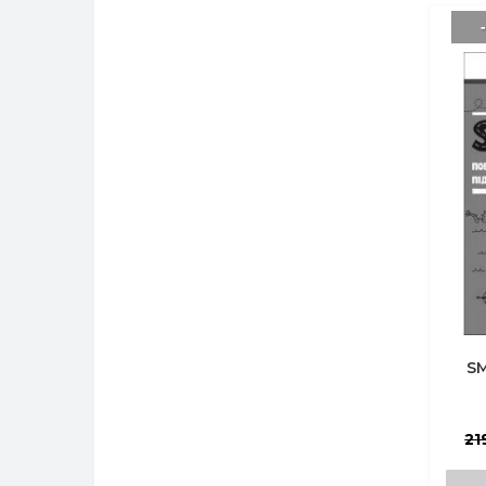
SM
21