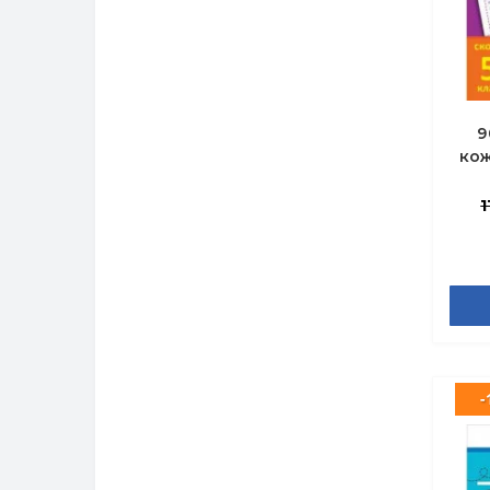
9
кож
1
-