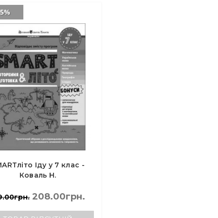
-5%
ARTліто Іду у 7 клас -
Коваль Н.
208.00грн.
9.00грн.