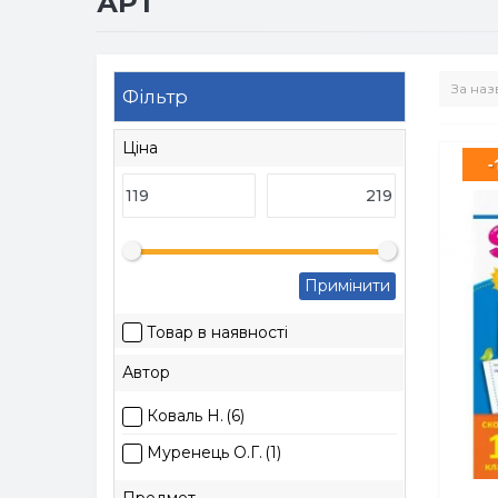
АРТ
Фільтр
Ціна
-
Примінити
Товар в наявності
Автор
Коваль Н.
(6)
Муренець О.Г.
(1)