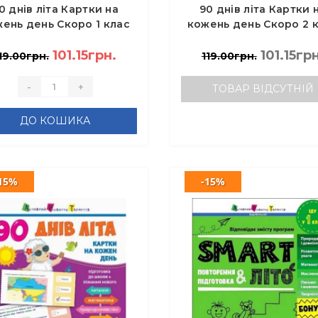
0 днів літа Картки на
90 днів літа Картки 
ень день Скоро 1 клас
кожень день Скоро 2 
- Муренець О.Г.
101.15грн.
101.15грн
19.00грн.
119.00грн.
-
+
ТОВАР ВІДСУТНІЙ
ДО КОШИКА
15%
-15%