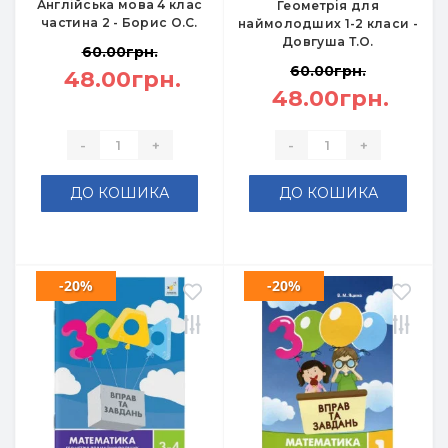
Англійська мова 4 клас
Геометрія для
частина 2 - Борис О.С.
наймолодших 1-2 класи -
Довгуша Т.О.
60.00грн.
60.00грн.
48.00грн.
48.00грн.
-
+
-
+
ДО КОШИКА
ДО КОШИКА
-20%
-20%