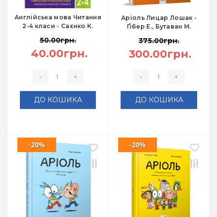
Англійська мова Читання
Аріоль Лицар Лошак -
2-4 класи - Саєнко К.
Ґібер Е., Бутаван М.
50.00грн.
375.00грн.
40.00грн.
300.00грн.
-
+
-
+
ДО КОШИКА
ДО КОШИКА
-20%
-20%