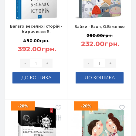
Багато веселих історій -
Байки - Езоп, О.Віженко
Кириченко В.
290.00грн.
490.00грн.
232.00грн.
392.00грн.
-
+
-
+
ДО КОШИКА
ДО КОШИКА
-20%
-20%