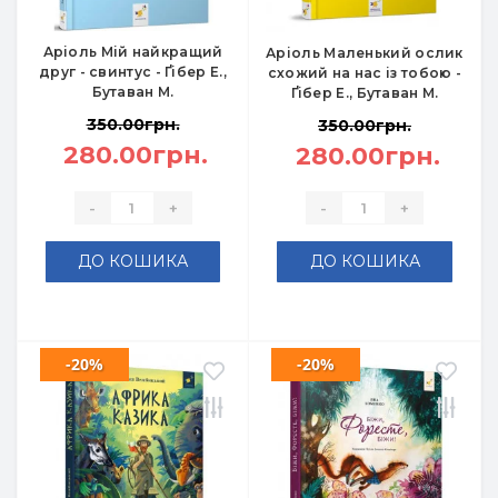
Аріоль Мій найкращий
Аріоль Маленький ослик
друг - свинтус - Ґібер Е.,
схожий на нас із тобою -
Бутаван М.
Ґібер Е., Бутаван М.
350.00грн.
350.00грн.
280.00грн.
280.00грн.
-
+
-
+
ДО КОШИКА
ДО КОШИКА
-20%
-20%