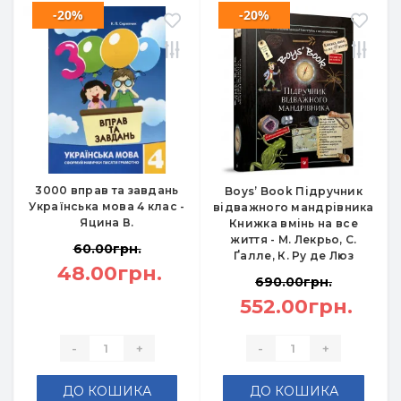
-20%
-20%
3000 вправ та завдань
Boys’ Book Підручник
Українська мова 4 клас -
відважного мандрівника
Яцина В.
Книжка вмінь на все
життя - М. Лекрьо, С.
60.00грн.
Ґалле, К. Ру де Люз
48.00грн.
690.00грн.
552.00грн.
-
+
-
+
ДО КОШИКА
ДО КОШИКА