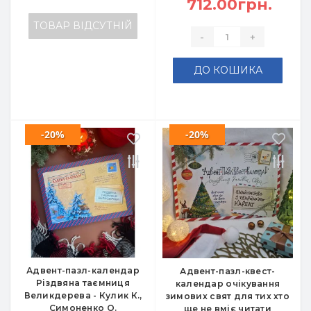
712.00грн.
ТОВАР ВІДСУТНІЙ
-
+
ДО КОШИКА
-20%
-20%
Адвент-пазл-календар
Адвент-пазл-квест-
Різдвяна таємниця
календар очікування
Великдерева - Кулик К.,
зимових свят для тих хто
Симоненко О.
ще не вміє читати