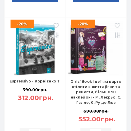
-20%
-20%
Espressivo - Корнієнко Т.
Girls’ Book Ідеї які варто
втілити в життя (Ігри та
390.00грн.
рецепти, більше 50
312.00грн.
наклейок) - М. Лекрьо, С.
Ґалле, К. Ру де Люз
690.00грн.
552.00грн.