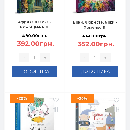
Африка Казика -
Біжи, Форесте, біжи -
Вєжбіцький Л.
Хоменко Я.
490.00грн.
440.00грн.
392.00грн.
352.00грн.
-
+
-
+
ДО КОШИКА
ДО КОШИКА
-20%
-20%