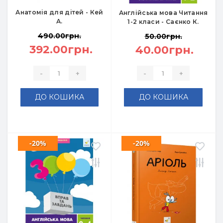
Анатомія для дітей - Кей
Англійська мова Читання
А.
1-2 класи - Саєнко К.
490.00грн.
50.00грн.
392.00грн.
40.00грн.
-
+
-
+
ДО КОШИКА
ДО КОШИКА
-20%
-20%