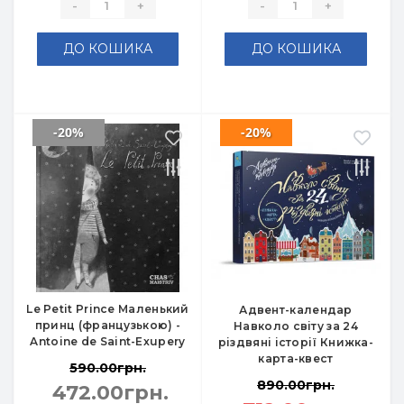
-
+
-
+
ДО КОШИКА
ДО КОШИКА
-20%
-20%
Le Petit Prince Маленький
Адвент-календар
принц (французькою) -
Навколо світу за 24
Antoine de Saint-Exupery
різдвяні історії Книжка-
карта-квест
590.00грн.
890.00грн.
472.00грн.