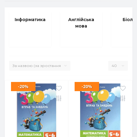
Інформатика
Англійська
Біоло
мова
-20%
-20%