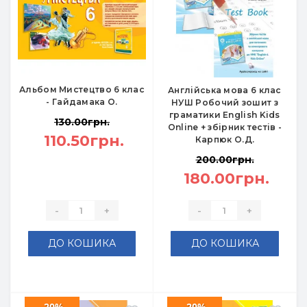
Альбом Мистецтво 6 клас
Англійська мова 6 клас
- Гайдамака О.
НУШ Робочий зошит з
граматики English Kids
130.00грн.
Online + збірник тестів -
110.50грн.
Карпюк О.Д.
200.00грн.
180.00грн.
-
+
-
+
ДО КОШИКА
ДО КОШИКА
-20%
-20%