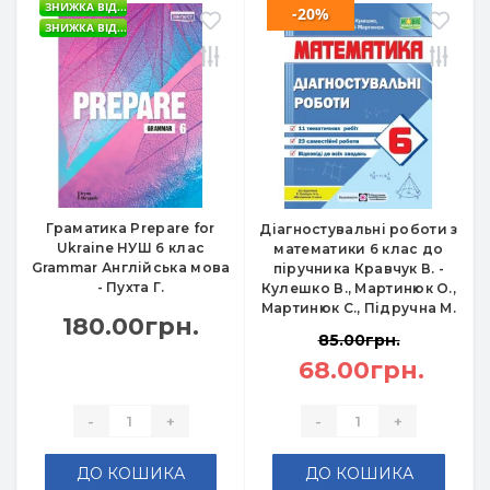
ЗНИЖКА ВІД...
-20%
ЗНИЖКА ВІД...
Граматика Prepare for
Діагностувальні роботи з
Ukraine НУШ 6 клас
математики 6 клас до
Grammar Англійська мова
піручника Кравчук В. -
- Пухта Г.
Кулешко В., Мартинюк О.,
Мартинюк С., Підручна М.
180.00грн.
85.00грн.
68.00грн.
-
+
-
+
ДО КОШИКА
ДО КОШИКА