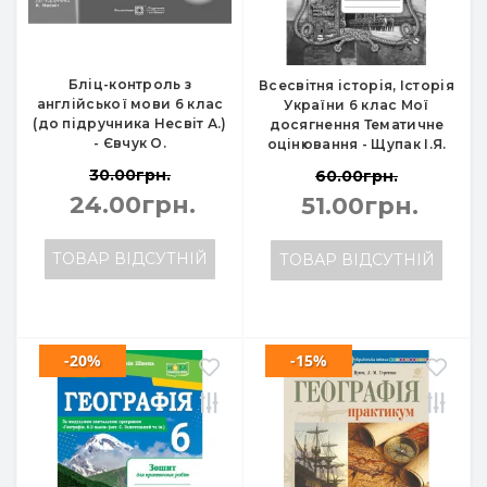
Бліц-контроль з
Всесвітня історія, Історія
англійської мови 6 клас
України 6 клас Мої
(до підручника Несвіт А.)
досягнення Тематичне
- Євчук О.
оцінювання - Щупак І.Я.
30.00грн.
60.00грн.
24.00грн.
51.00грн.
ТОВАР ВІДСУТНІЙ
ТОВАР ВІДСУТНІЙ
-20%
-15%