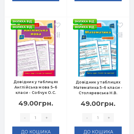
ЗНИЖКА ВІД...
ЗНИЖКА ВІД...
ЗНИЖКА ВІД...
ЗНИЖКА ВІД...
Довідник у таблицях
Довідник у таблицях
Англійська мова 5–6
Математика 5–6 класи -
класи - Собчук О.С.
Столяревська Н.В.
49.00грн.
49.00грн.
-
+
-
+
ДО КОШИКА
ДО КОШИКА