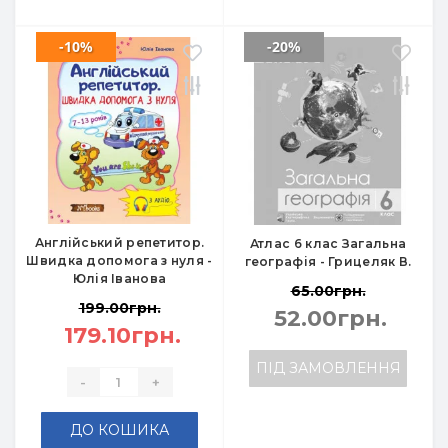
-10%
-20%
Англійський репетитор.
Атлас 6 клас Загальна
Швидка допомога з нуля -
географія - Грицеляк В.
Юлія Іванова
65.00грн.
199.00грн.
52.00грн.
179.10грн.
ПІД ЗАМОВЛЕННЯ
-
+
ДО КОШИКА