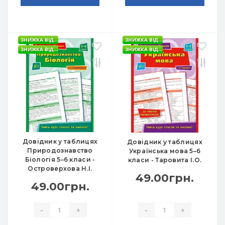
ЗНИЖКА ВІД...
ЗНИЖКА ВІД...
ЗНИЖКА ВІД...
ЗНИЖКА ВІД...
Довідник у таблицях
Довідник у таблицях
Природознавство
Українська мова 5–6
Біологія 5–6 класи -
класи - Таровита І.О.
Островерхова Н.І.
49.00грн.
49.00грн.
-
+
-
+