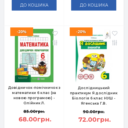
ДО КОШИКА
ДО КОШИКА
-20%
-20%
Довідничок-помічничок з
Дослідницький
математики 6 клас (за
практикум Я дослідник
новою програмою) -
Біологія 6 клас НУШ -
Олійник Л.
Ягенська Г.В.
85.00грн.
90.00грн.
68.00грн.
72.00грн.