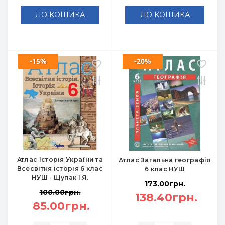
ДО КОШИКА
ДО КОШИКА
-15%
-20%
Атлас Історія України та
Атлас Загальна географія
Всесвітня історія 6 клас
6 клас НУШ
НУШ - Щупак І.Я.
173.00грн.
100.00грн.
138.40грн.
85.00грн.