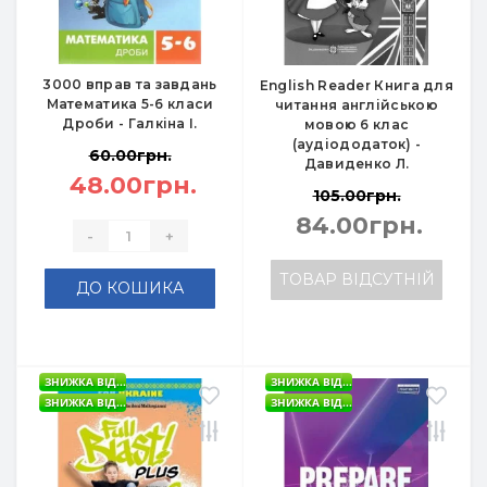
3000 вправ та завдань
English Reader Книга для
Математика 5-6 класи
читання англійською
Дроби - Галкіна І.
мовою 6 клас
(аудіододаток) -
60.00грн.
Давиденко Л.
48.00грн.
105.00грн.
84.00грн.
-
+
ТОВАР ВІДСУТНІЙ
ДО КОШИКА
ЗНИЖКА ВІД...
ЗНИЖКА ВІД...
ЗНИЖКА ВІД...
ЗНИЖКА ВІД...