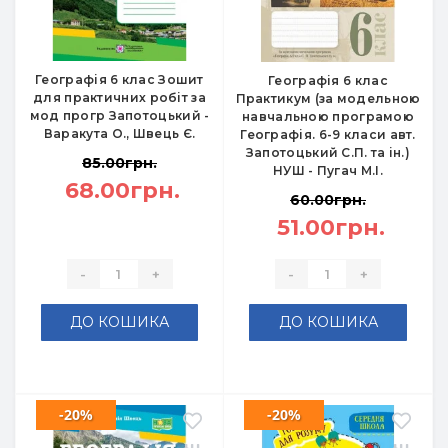
Географія 6 клас Зошит
Географія 6 клас
для практичних робіт за
Практикум (за модельною
мод прогр Запотоцький -
навчальною програмою
Варакута О., Швець Є.
Географія. 6-9 класи авт.
Запотоцький С.П. та ін.)
85.00грн.
НУШ - Пугач М.І.
68.00грн.
60.00грн.
51.00грн.
-
+
-
+
ДО КОШИКА
ДО КОШИКА
-20%
-20%