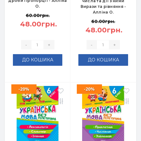
дроби Пропорції - Алліна
числа та дії з ними
О.
Вирази та рівняння -
Алліна О.
60.00грн.
60.00грн.
48.00грн.
48.00грн.
-
+
-
+
ДО КОШИКА
ДО КОШИКА
-20%
-20%