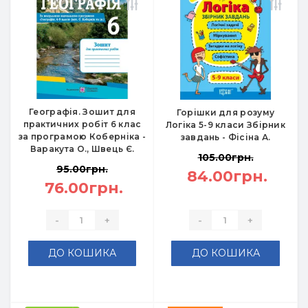
Географія. Зошит для
Горішки для розуму
практичних робіт 6 клас
Логіка 5-9 класи Збірник
за програмою Коберніка -
завдань - Фісіна А.
Варакута О., Швець Є.
105.00грн.
95.00грн.
84.00грн.
76.00грн.
-
+
-
+
ДО КОШИКА
ДО КОШИКА