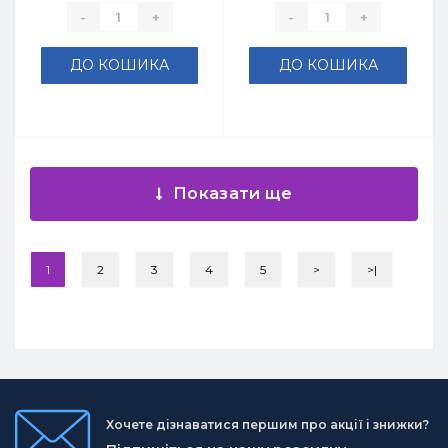
-
+
-
+
ДО КОШИКА
ДО КОШИКА
Показати ще
1
2
3
4
5
>
>|
Хочете дізнаватися першим про акції і знижки?