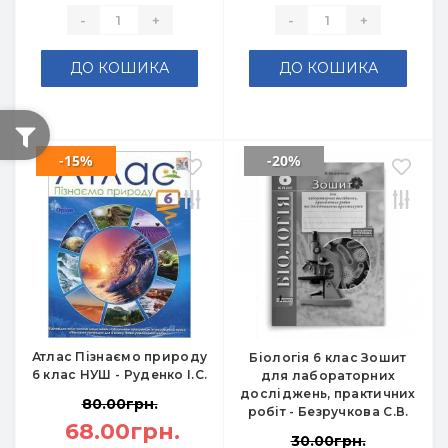
-
+
-
+
ДО КОШИКА
ДО КОШИКА
-15%
-20%
Атлас Пізнаємо природу
Біологія 6 клас Зошит
6 клас НУШ - Руденко І.С.
для лабораторних
досліджень, практичних
80.00грн.
робіт - Безручкова С.В.
68.00грн.
30.00грн.