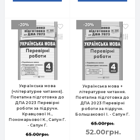
-20%
-20%
Українська мова
Українська мова +
(+літературне читання).
літературне читання.
Поетапна підготовка до
Поетапна підготовка до
ДПА 2023 Перевірні
ДПА 2023 Перевірні
роботи за підручн.
роботи за підручн.
Кравцової Н.,
Большакової І. - Сапун Г.
Пономарьової К., Сапун Г.
65.00грн.
- Сапун Г.
52.00грн.
65.00грн.