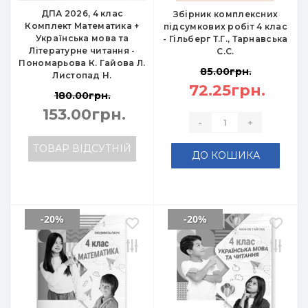
ДПА 2026, 4 клас
Збірник комплексних
Комплект Математика +
підсумкових робіт 4 клас
Українська мова та
- Гільберг Т.Г., Тарнавська
Літературне читання -
С.С.
Пономарьова К. Гайова Л.
85.00грн.
Листопад Н.
72.25грн.
180.00грн.
153.00грн.
-
+
ТОВАР ВІДСУТНІЙ
ДО КОШИКА
-20%
-20%