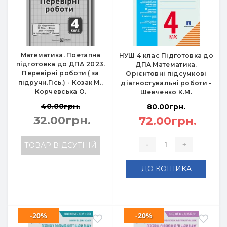
Математика. Поетапна
НУШ 4 клас Підготовка до
підготовка до ДПА 2023.
ДПА Математика.
Перевірні роботи ( за
Орієнтовні підсумкові
підручн.Гісь.) - Козак М.,
діагностувальні роботи -
Корчевська О.
Шевченко К.М.
40.00грн.
80.00грн.
32.00грн.
72.00грн.
-
+
ТОВАР ВІДСУТНІЙ
ДО КОШИКА
-20%
-20%