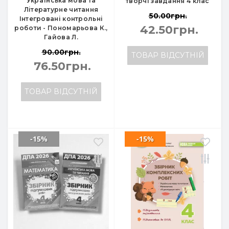
Українська мова та
творчі завдання 4 клас
Літературне читання
50.00грн.
Інтегровані контрольні
42.50грн.
роботи - Пономарьова К.,
Гайова Л.
90.00грн.
ТОВАР ВІДСУТНІЙ
76.50грн.
ТОВАР ВІДСУТНІЙ
-15%
-15%