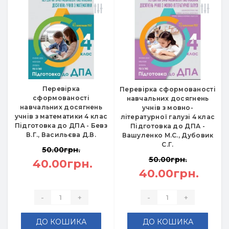
Перевірка
Перевірка сформованості
сформованості
навчальних досягнень
навчальних досягнень
учнів з мовно-
учнів з математики 4 клас
літературної галузі 4 клас
Підготовка до ДПА - Бевз
Підготовка до ДПА -
В.Г., Васильєва Д.В.
Вашуленко М.С., Дубовик
С.Г.
50.00грн.
50.00грн.
40.00грн.
40.00грн.
-
+
-
+
ДО КОШИКА
ДО КОШИКА